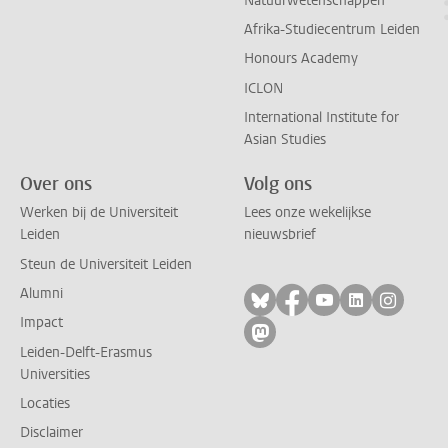
Natuurwetenschappen
Afrika-Studiecentrum Leiden
Honours Academy
ICLON
International Institute for
Asian Studies
Over ons
Volg ons
Werken bij de Universiteit
Lees onze wekelijkse
Leiden
nieuwsbrief
Steun de Universiteit Leiden
Alumni
Volg ons op bluesky
Volg ons op facebo
Volg ons op yo
Volg ons op
Volg on
Impact
Volg ons op mastodon
Leiden-Delft-Erasmus
Universities
Locaties
Disclaimer