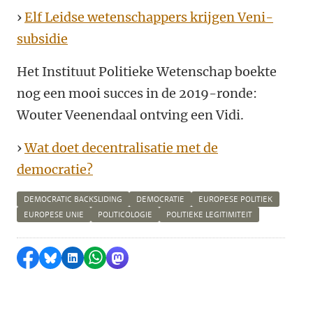
›
Elf Leidse wetenschappers krijgen Veni-
subsidie
Het Instituut Politieke Wetenschap boekte
nog een mooi succes in de 2019-ronde:
Wouter Veenendaal ontving een Vidi.
›
Wat doet decentralisatie met de
democratie?
DEMOCRATIC BACKSLIDING
DEMOCRATIE
EUROPESE POLITIEK
EUROPESE UNIE
POLITICOLOGIE
POLITIEKE LEGITIMITEIT
Delen op Facebook
Delen via Bluesky
Delen op LinkedIn
Delen via WhatsApp
Delen via Mastodon