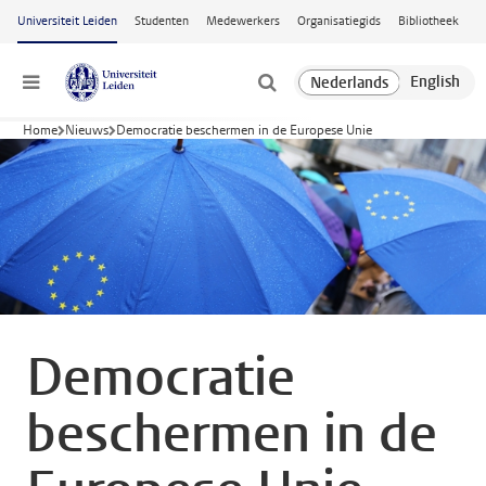
Ga naar hoofdinhoud
Universiteit Leiden
Studenten
Medewerkers
Organisatiegids
Bibliotheek
Menu
Home
Nieuws
Democratie beschermen in de Europese Unie
Democratie
beschermen in de