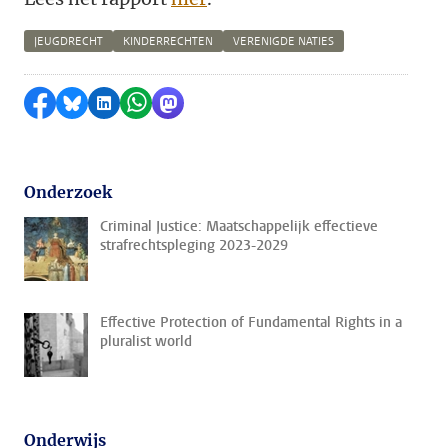
JEUGDRECHT
KINDERRECHTEN
VERENIGDE NATIES
Delen op Facebook
Delen via Bluesky
Delen op LinkedIn
Delen via WhatsApp
Delen via Mastodon
Onderzoek
Criminal Justice: Maatschappelijk effectieve
strafrechtspleging 2023-2029
Effective Protection of Fundamental Rights in a
pluralist world
Onderwijs