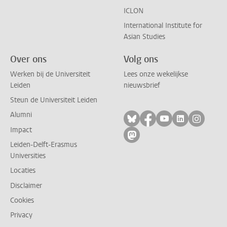
ICLON
International Institute for
Asian Studies
Over ons
Volg ons
Werken bij de Universiteit
Lees onze wekelijkse
Leiden
nieuwsbrief
Steun de Universiteit Leiden
Alumni
Volg ons op bluesky
Volg ons op facebo
Volg ons op yo
Volg ons op
Volg on
Impact
Volg ons op mastodon
Leiden-Delft-Erasmus
Universities
Locaties
Disclaimer
Cookies
Privacy