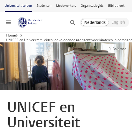
Ga naar hoofdinhoud
Universiteit Leiden
Studenten
Medewerkers
Organisatiegids
Bibliotheek
Menu
Home
...
UNICEF en Universiteit Leiden: onvoldoende aandacht voor kinderen in coronabe
R. Bajornas
UNICEF en
Universiteit