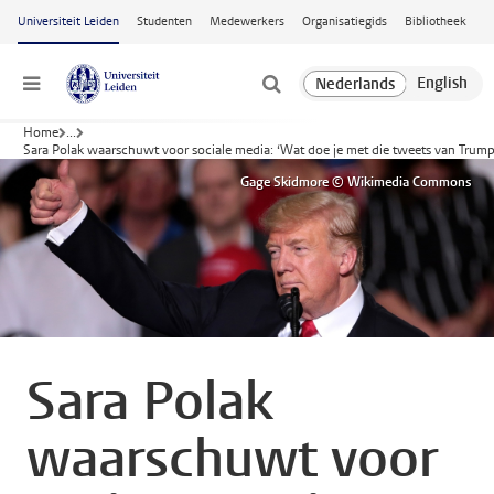
Ga naar hoofdinhoud
Universiteit Leiden
Studenten
Medewerkers
Organisatiegids
Bibliotheek
Menu
Home
...
Sara Polak waarschuwt voor sociale media: ‘Wat doe je met die tweets van Trump
Gage Skidmore © Wikimedia Commons
Sara Polak
waarschuwt voor