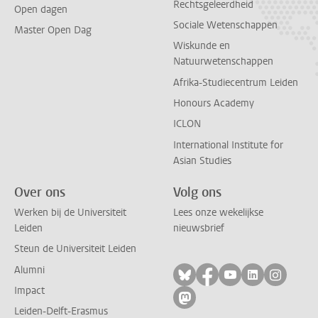
Rechtsgeleerdheid
Open dagen
Sociale Wetenschappen
Master Open Dag
Wiskunde en
Natuurwetenschappen
Afrika-Studiecentrum Leiden
Honours Academy
ICLON
International Institute for
Asian Studies
Over ons
Volg ons
Werken bij de Universiteit
Lees onze wekelijkse
Leiden
nieuwsbrief
Steun de Universiteit Leiden
Alumni
Volg ons op bluesky
Volg ons op facebo
Volg ons op yo
Volg ons op
Volg on
Impact
Volg ons op mastodon
Leiden-Delft-Erasmus