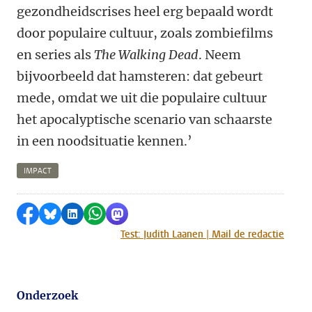
gezondheidscrises heel erg bepaald wordt
door populaire cultuur, zoals zombiefilms
en series als
The Walking Dead
. Neem
bijvoorbeeld dat hamsteren: dat gebeurt
mede, omdat we uit die populaire cultuur
het apocalyptische scenario van schaarste
in een noodsituatie kennen.’
IMPACT
Delen op Facebook
Delen via Bluesky
Delen op LinkedIn
Delen via WhatsApp
Delen via Mastodon
Test: Judith Laanen | Mail de redactie
Onderzoek