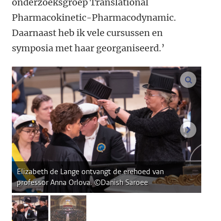
onderzoeksgroep Translational
Pharmacokinetic-Pharmacodynamic.
Daarnaast heb ik vele cursussen en
symposia met haar georganiseerd.’
vergroo
volgend
Elizabeth de Lange ontvangt de erehoed van
professor Anna Orlova. ©Danish Saroee
afbeelding 1
afbeelding 2