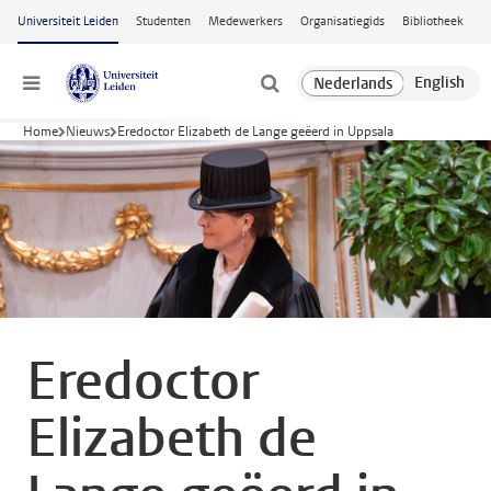
Ga naar hoofdinhoud
Universiteit Leiden
Studenten
Medewerkers
Organisatiegids
Bibliotheek
Menu
Home
Nieuws
Eredoctor Elizabeth de Lange geëerd in Uppsala
Eredoctor
Elizabeth de