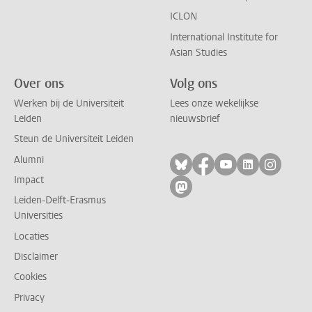
ICLON
International Institute for
Asian Studies
Over ons
Volg ons
Werken bij de Universiteit
Lees onze wekelijkse
Leiden
nieuwsbrief
Steun de Universiteit Leiden
Alumni
Volg ons op bluesky
Volg ons op facebo
Volg ons op yo
Volg ons op
Volg on
Impact
Volg ons op mastodon
Leiden-Delft-Erasmus
Universities
Locaties
Disclaimer
Cookies
Privacy