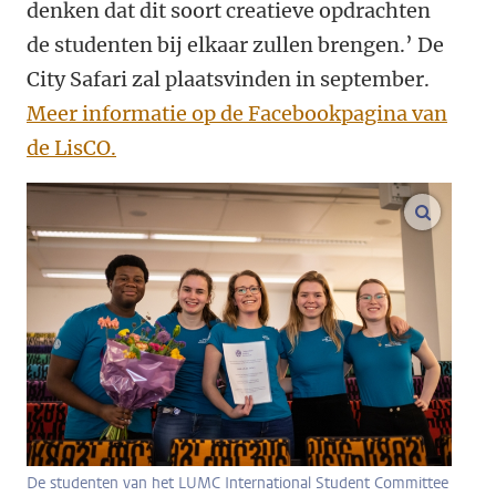
denken dat dit soort creatieve opdrachten
de studenten bij elkaar zullen brengen.’ De
City Safari zal plaatsvinden in september.
Meer informatie op de Facebookpagina van
de LisCO.
vergroo
De studenten van het LUMC International Student Committee