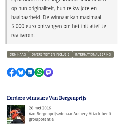
op hun originaliteit, hun reikwijdte en
haalbaarheid. De winnaar kan maximaal
5.000 euro ontvangen om het initiatief te
realiseren.
DEN HAAG
DIVERSITEIT EN INCLUSIE
INTERNATIONALISERING
Delen op Facebook
Delen via Bluesky
Delen op LinkedIn
Delen via WhatsApp
Delen via Mastodon
Eerdere winnaars Van Bergenprijs
28 mei 2019
Van Bergenprijswinnaar Archery Attack heeft
groeipotentie