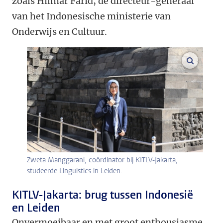
zoals Hilmar Farid, de directeur-generaal
van het Indonesische ministerie van
Onderwijs en Cultuur.
vergroo
Zweta Manggarani, coördinator bij KITLV-Jakarta,
studeerde Linguistics in Leiden.
KITLV-Jakarta: brug tussen Indonesië
en Leiden
Onvermoeibaar en met groot enthousiasme