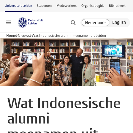
Ga naar hoofdinhoud
Universiteit Leiden
Studenten
Medewerkers
Organisatiegids
Bibliotheek
Menu
Home
Nieuws
Wat Indonesische alumni meenamen uit Leiden
Wat Indonesische
alumni