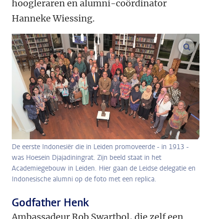
hoogleraren en alumni-coördinator
Hanneke Wiessing.
vergroo
De eerste Indonesiër die in Leiden promoveerde - in 1913 -
was Hoesein Djajadiningrat. Zijn beeld staat in het
Academiegebouw in Leiden. Hier gaan de Leidse delegatie en
Indonesische alumni op de foto met een replica.
Godfather Henk
Ambassadeur Rob Swartbol, die zelf een