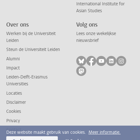
International Institute for
Asian Studies
Over ons
Volg ons
Werken bij de Universiteit
Lees onze wekelijkse
Leiden
nieuwsbrief
Steun de Universiteit Leiden
Alumni
Volg ons op bluesky
Volg ons op facebo
Volg ons op yo
Volg ons op
Volg on
Impact
Volg ons op mastodon
Leiden-Delft-Erasmus
Universities
Locaties
Disclaimer
Cookies
Privacy
Contact
Deze website maakt gebruik van cookies.
Meer informatie.