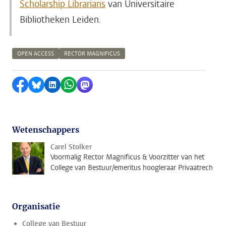
Scholarship Librarians
van Universitaire
Bibliotheken Leiden.
OPEN ACCESS
RECTOR MAGNIFICUS
Delen op Facebook
Delen via Bluesky
Delen op LinkedIn
Delen via WhatsApp
Delen via Mastodon
Wetenschappers
Carel Stolker
Voormalig Rector Magnificus & Voorzitter van het
College van Bestuur/emeritus hoogleraar Privaatrech
Organisatie
College van Bestuur