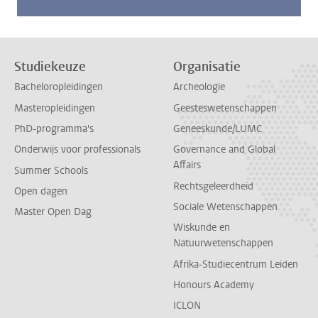
Studiekeuze
Organisatie
Bacheloropleidingen
Archeologie
Masteropleidingen
Geesteswetenschappen
PhD-programma's
Geneeskunde/LUMC
Onderwijs voor professionals
Governance and Global
Affairs
Summer Schools
Rechtsgeleerdheid
Open dagen
Sociale Wetenschappen
Master Open Dag
Wiskunde en
Natuurwetenschappen
Afrika-Studiecentrum Leiden
Honours Academy
ICLON