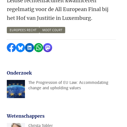
Leidse rechtenfaculteit kwalificeren
regelmatig voor de All European Final bij
het Hof van Justitie in Luxemburg.
EUROPEES RECHT
MOOT COURT
Delen op Facebook
Delen via Bluesky
Delen op LinkedIn
Delen via WhatsApp
Delen via Mastodon
Onderzoek
The Progression of EU Law: Accommodating
change and upholding values
Wetenschappers
Christa Tobler