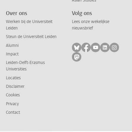
Asian Studies
Over ons
Volg ons
Werken bij de Universiteit
Lees onze wekelijkse
Leiden
nieuwsbrief
Steun de Universiteit Leiden
Alumni
Volg ons op bluesky
Volg ons op facebo
Volg ons op yo
Volg ons op
Volg on
Impact
Volg ons op mastodon
Leiden-Delft-Erasmus
Universities
Locaties
Disclaimer
Cookies
Privacy
Contact