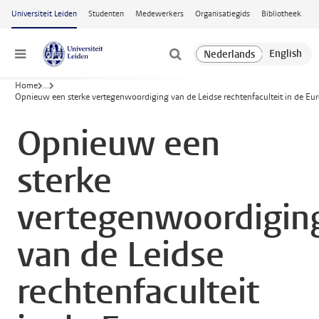
Ga naar hoofdinhoud
Universiteit Leiden
Studenten
Medewerkers
Organisatiegids
Bibliotheek
Menu
Home
...
Opnieuw een sterke vertegenwoordiging van de Leidse rechtenfaculteit in de E
Opnieuw een
sterke
vertegenwoordigin
van de Leidse
rechtenfaculteit