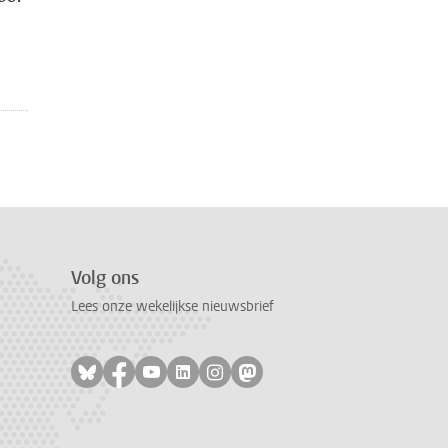
Volg ons
Lees onze wekelijkse nieuwsbrief
Volg ons op bluesky
Volg ons op facebook
Volg ons op youtube
Volg ons op linkedin
Volg ons op instagram
Volg ons op mastodon