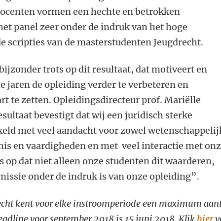
docenten vormen een hechte en betrokken
het panel zeer onder de indruk van het hoge
e scripties van de masterstudenten Jeugdrecht.
bijzonder trots op dit resultaat, dat motiveert en
 jaren de opleiding verder te verbeteren en
rt te zetten. Opleidingsdirecteur prof. Mariëlle
sultaat bevestigt dat wij een juridisch sterke
eld met veel aandacht voor zowel wetenschappelij
nis en vaardigheden en met veel interactie met on
ts op dat niet alleen onze studenten dit waarderen,
issie onder de indruk is van onze opleiding”.
echt kent voor elke instroomperiode een maximum aant
eadline voor september 2018 is
15 juni 2018
. Klik
hier
v