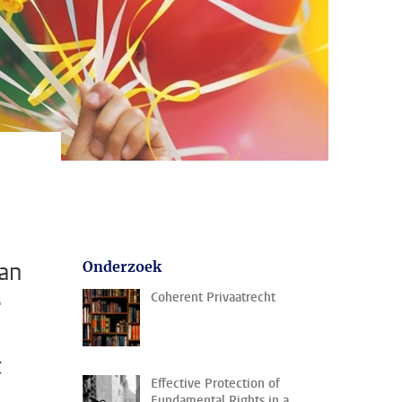
van
Onderzoek
e
Coherent Privaatrecht
t
Effective Protection of
Fundamental Rights in a