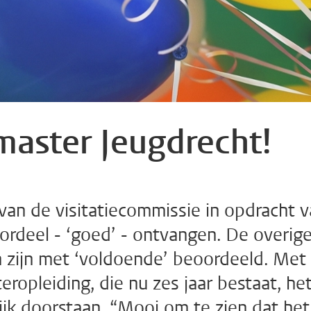
master Jeugdrecht!
van de visitatiecommissie in opdracht 
rdeel - ‘goed’ - ontvangen. De overig
n zijn met ‘voldoende’ beoordeeld. Met
ropleiding, die nu zes jaar bestaat, he
ijk doorstaan. “Mooi om te zien dat het