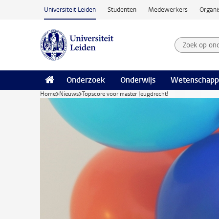
Ga naar hoofdinhoud
Universiteit Leiden
Studenten
Medewerkers
Organi
Zoek op on
Zoekterm
Onderzoek
Onderwijs
Wetenschapp
Home
Nieuws
Topscore voor master Jeugdrecht!