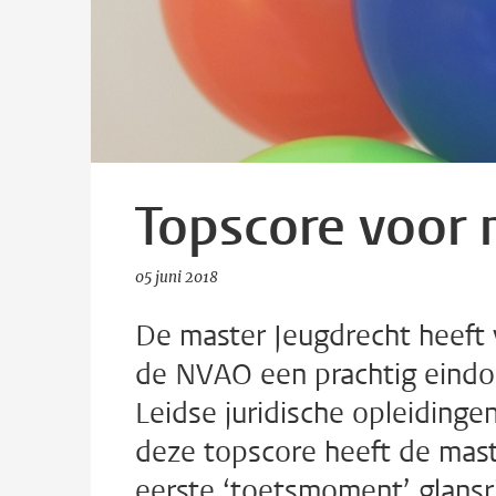
Topscore voor 
05 juni 2018
De master Jeugdrecht heeft 
de NVAO een prachtig eindoo
Leidse juridische opleidinge
deze topscore heeft de maste
eerste ‘toetsmoment’ glansr