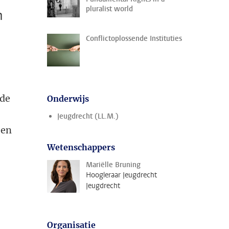
pluralist world
n
Conflictoplossende Instituties
 de
Onderwijs
Jeugdrecht (LL.M.)
een
Wetenschappers
Mariëlle Bruning
Hoogleraar Jeugdrecht
Jeugdrecht
Organisatie