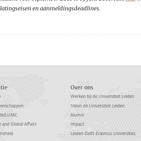
elatingseisen en aanmeldingsdeadlines.
n
atsApp
 Mastodon
tie
Over ons
e
Werken bij de Universiteit Leiden
tenschappen
Steun de Universiteit Leiden
de/LUMC
Alumni
and Global Affairs
Impact
erdheid
Leiden-Delft-Erasmus Universities