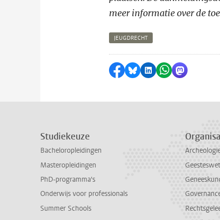
meer informatie over de to
JEUGDRECHT
Delen op Facebook
Delen via Bluesky
Delen op LinkedI
Delen via Wh
Delen via
Studiekeuze
Organisa
Bacheloropleidingen
Archeologi
Masteropleidingen
Geesteswe
PhD-programma's
Geneeskun
Onderwijs voor professionals
Governance 
Summer Schools
Rechtsgele