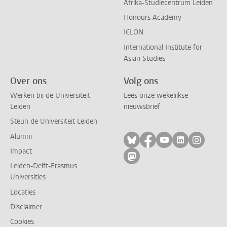
Afrika-Studiecentrum Leiden
Honours Academy
ICLON
International Institute for
Asian Studies
Over ons
Volg ons
Werken bij de Universiteit
Lees onze wekelijkse
Leiden
nieuwsbrief
Steun de Universiteit Leiden
Alumni
Volg ons op bluesky
Volg ons op facebo
Volg ons op yo
Volg ons op
Volg on
Impact
Volg ons op mastodon
Leiden-Delft-Erasmus
Universities
Locaties
Disclaimer
Cookies