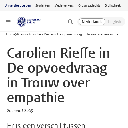
Ga naar hoofdinhoud
Universiteit Leiden
Studenten
Medewerkers
Organisatiegids
Bibliotheek
Menu
Home
Nieuws
Carolien Rieffe in De opvoedvraag in Trouw over empathie
Carolien Rieffe in
De opvoedvraag
in Trouw over
empathie
20 maart 2025
Er is een verschil tussen