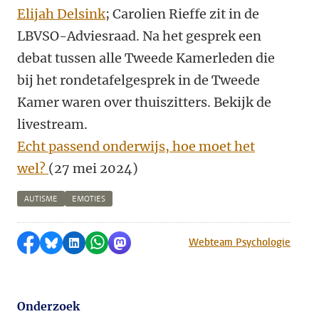
Elijah Delsink
;
Carolien Rieffe zit in de
LBVSO-
Adviesraad. Na het gesprek een
debat tussen alle Tweede Kamerleden die
bij het rondetafelgesprek in de Tweede
Kamer waren over thuiszitters. Bekijk de
livestream.
Echt passend onderwijs, hoe moet het
wel?
(27 mei 2024)
AUTISME
EMOTIES
Delen op Facebook
Delen via Bluesky
Delen op LinkedIn
Delen via WhatsApp
Delen via Mastodon
Webteam Psychologie
Onderzoek