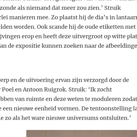
t zonde als niemand dat meer zou zien.’ Struik
lei manieren mee. Zo plaatst hij de dia’s in lantaar
elden worden. Ook scande hij de oude etiketten met
vingen erop en heeft deze uitvergroot op witte pla
van de expositie kunnen zoeken naar de afbeelding
rp en de uitvoering ervan zijn verzorgd door de
 Poel en Antoon Ruigrok. Struik: ‘Ik zocht
ebben van ruimte en deze weten te moduleren zodat
 een nieuwe eenheid vormen. De tentoonstelling l
die zo als het ware nieuwe universums ontsluiten.’