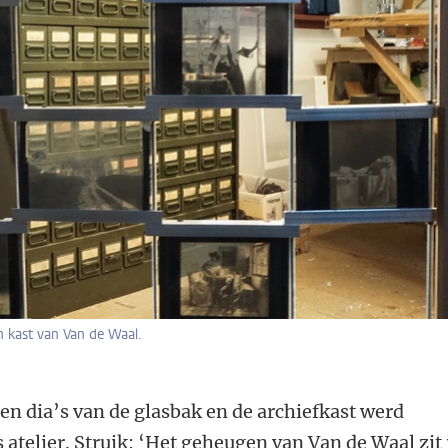
n kast van Van de Waal.
n dia’s van de glasbak en de archiefkast werd
 atelier. Struik: ‘Het geheugen van Van de Waal zit 