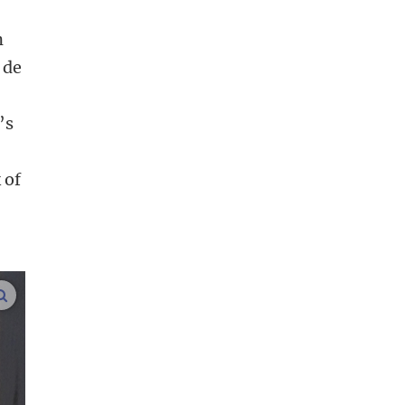
n
 de
’s
 of
,
.
vergroot afbeeldingen