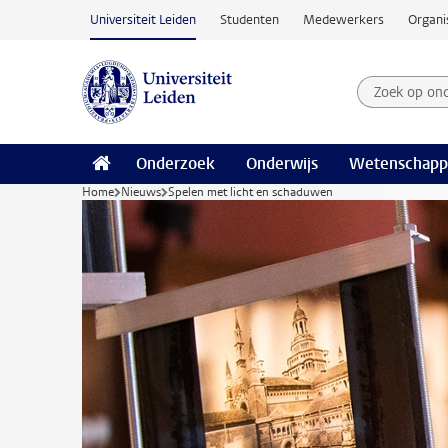
Ga naar hoofdinhoud
Universiteit Leiden
Studenten
Medewerkers
Organi
Zoek op on
Zoekterm
Onderzoek
Onderwijs
Wetenschapp
Home
Nieuws
Spelen met licht en schaduwen