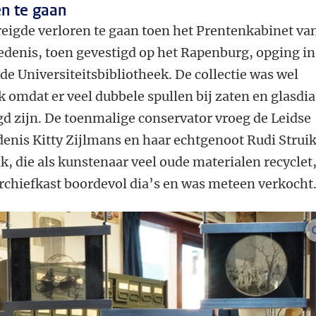
en te gaan
dreigde verloren te gaan toen het Prentenkabinet va
edenis, toen gevestigd op het Rapenburg, opging in
de Universiteitsbibliotheek. De collectie was wel
k omdat er veel dubbele spullen bij zaten en glasdia
gd zijn. De toenmalige conservator vroeg de Leidse
enis Kitty Zijlmans en haar echtgenoot Rudi Struik
k, die als kunstenaar veel oude materialen recyclet
rchiefkast boordevol dia’s en was meteen verkocht