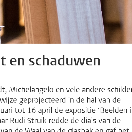
ht en schaduwen
t, Michelangelo en vele andere schilde
ijze geprojecteerd in de hal van de
ari tot 16 april de expositie ‘Beelden i
ar Rudi Struik redde de dia's van de
 van de Waal van de glasbak en gaf het