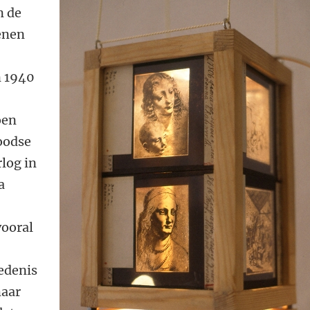
n de
enen
n 1940
oen
oodse
rlog in
a
ooral
edenis
maar