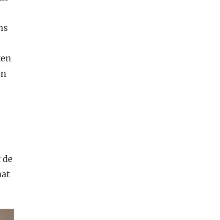
ns
ten
en
 de
aat