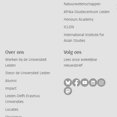
Natuurwetenschappen
Afrika-Studiecentrum Leiden
Honours Academy
ICLON
International Institute for
Asian Studies
Over ons
Volg ons
Werken bij de Universiteit
Lees onze wekelijkse
Leiden
nieuwsbrief
Steun de Universiteit Leiden
Alumni
Volg ons op bluesky
Volg ons op facebo
Volg ons op yo
Volg ons op
Volg on
Impact
Volg ons op mastodon
Leiden-Delft-Erasmus
Universities
Locaties