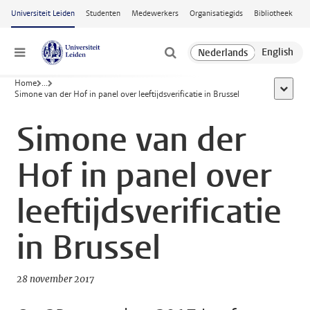
Ga naar hoofdinhoud
Universiteit Leiden
Studenten
Medewerkers
Organisatiegids
Bibliotheek
Menu
Home
...
toon all
Simone van der Hof in panel over leeftijdsverificatie in Brussel
Simone van der
Hof in panel over
leeftijdsverificatie
in Brussel
28 november 2017