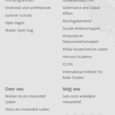
PhD-programma's
Geneeskunde/LUMC
Onderwijs voor professionals
Governance and Global
Affairs
Summer Schools
Rechtsgeleerdheid
Open dagen
Sociale Wetenschappen
Master Open Dag
Wiskunde en
Natuurwetenschappen
Afrika-Studiecentrum Leiden
Honours Academy
ICLON
International Institute for
Asian Studies
Over ons
Volg ons
Werken bij de Universiteit
Lees onze wekelijkse
Leiden
nieuwsbrief
Steun de Universiteit Leiden