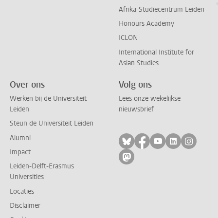
Afrika-Studiecentrum Leiden
Honours Academy
ICLON
International Institute for
Asian Studies
Over ons
Volg ons
Werken bij de Universiteit
Lees onze wekelijkse
Leiden
nieuwsbrief
Steun de Universiteit Leiden
Alumni
Volg ons op bluesky
Volg ons op facebo
Volg ons op yo
Volg ons op
Volg on
Impact
Volg ons op mastodon
Leiden-Delft-Erasmus
Universities
Locaties
Disclaimer