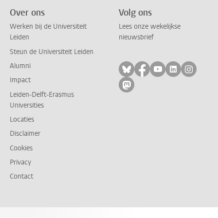
Over ons
Volg ons
Werken bij de Universiteit
Lees onze wekelijkse
Leiden
nieuwsbrief
Steun de Universiteit Leiden
Alumni
Volg ons op bluesky
Volg ons op facebo
Volg ons op yo
Volg ons op
Volg on
Impact
Volg ons op mastodon
Leiden-Delft-Erasmus
Universities
Locaties
Disclaimer
Cookies
Privacy
Contact