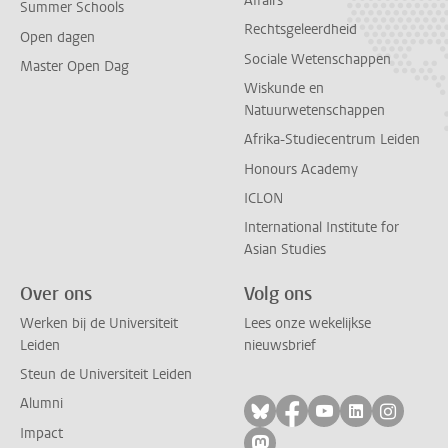
Affairs
Summer Schools
Rechtsgeleerdheid
Open dagen
Sociale Wetenschappen
Master Open Dag
Wiskunde en
Natuurwetenschappen
Afrika-Studiecentrum Leiden
Honours Academy
ICLON
International Institute for
Asian Studies
Over ons
Volg ons
Werken bij de Universiteit
Lees onze wekelijkse
Leiden
nieuwsbrief
Steun de Universiteit Leiden
Alumni
Volg ons op bluesky
Volg ons op facebo
Volg ons op yo
Volg ons op
Volg on
Impact
Volg ons op mastodon