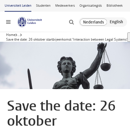
Ga naar hoofdinhoud
Universiteit Leiden
Studenten
Medewerkers
Organisatiegids
Bibliotheek
Menu
Home
...
Save the date: 26 oktober startbijeenkomst 'Interaction between Legal Systems'
Save the date: 26
oktober