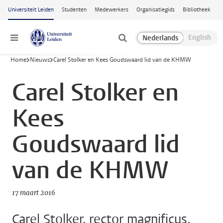
Ga naar hoofdinhoud
Universiteit Leiden
Studenten
Medewerkers
Organisatiegids
Bibliotheek
Menu
Home
Nieuws
Carel Stolker en Kees Goudswaard lid van de KHMW
Carel Stolker en
Kees
Goudswaard lid
van de KHMW
17 maart 2016
Carel Stolker, rector magnificus,