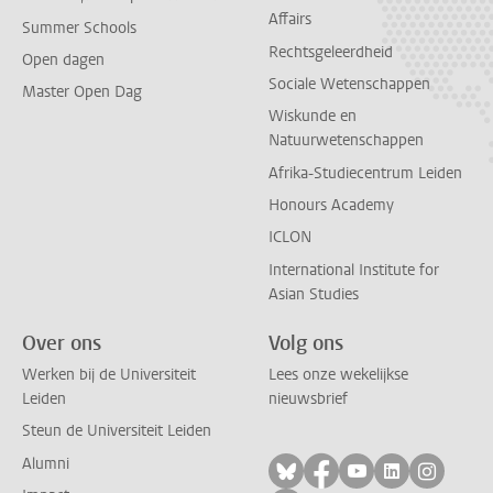
Affairs
Summer Schools
Rechtsgeleerdheid
Open dagen
Sociale Wetenschappen
Master Open Dag
Wiskunde en
Natuurwetenschappen
Afrika-Studiecentrum Leiden
Honours Academy
ICLON
International Institute for
Asian Studies
Over ons
Volg ons
Werken bij de Universiteit
Lees onze wekelijkse
Leiden
nieuwsbrief
Steun de Universiteit Leiden
Alumni
Volg ons op bluesky
Volg ons op facebo
Volg ons op yo
Volg ons op
Volg on