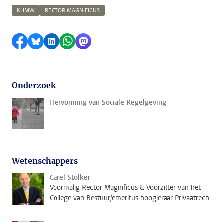
KHMW
RECTOR MAGNIFICUS
Delen op Facebook
Delen via Bluesky
Delen op LinkedIn
Delen via WhatsApp
Delen via Mastodon
Onderzoek
Hervorming van Sociale Regelgeving
Wetenschappers
Carel Stolker
Voormalig Rector Magnificus & Voorzitter van het
College van Bestuur/emeritus hoogleraar Privaatrech