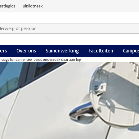
satiegids
Bibliotheek
derwerp of persoon en selecteer categorie
ers
Over ons
Samenwerking
Faculteiten
Campus
raagt fundamenteel Leids onderzoek daar aan bij?