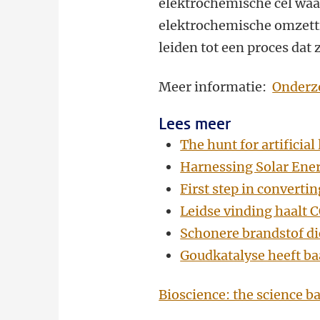
elektrochemische cel waari
elektrochemische omzettin
leiden tot een proces dat
Meer informatie:
Onderzo
Lees meer
The hunt for artificia
Harnessing Solar Ener
First step in convertin
Leidse vinding haalt C
Schonere brandstof di
Goudkatalyse heeft ba
Bioscience: the science ba