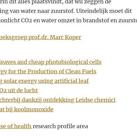
n dit alles plaatsvindt, dat wil zeggen de
g van water naar zuurstof. Uiteindelijk moet dit
 zonlicht CO2 en water omzet in brandstof en zuurst
eksgroep prof.dr. Marc Koper
l leaves and cheap photobiological cells
gy for the Production of Clean Fuels
g solar energy using artificial leaf
O2 uit de lucht
chterbij dankzij ontdekking Leidse chemici
at bij koolmonoxide
se of health
research profile area