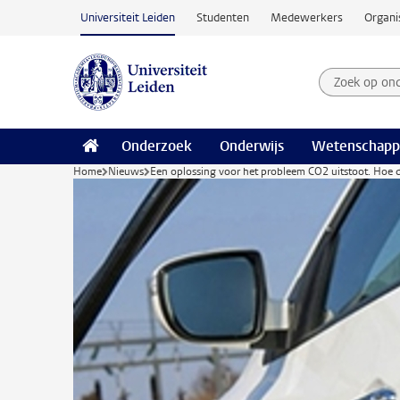
Ga naar hoofdinhoud
Universiteit Leiden
Studenten
Medewerkers
Organi
Zoek op on
Zoekterm
Onderzoek
Onderwijs
Wetenschapp
Home
Nieuws
Een oplossing voor het probleem CO2 uitstoot. Hoe d