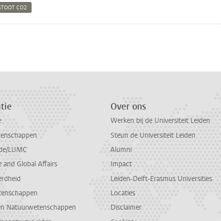
STOOT CO2
n
atsApp
 Mastodon
tie
Over ons
e
Werken bij de Universiteit Leiden
tenschappen
Steun de Universiteit Leiden
de/LUMC
Alumni
and Global Affairs
Impact
erdheid
Leiden-Delft-Erasmus Universities
tenschappen
Locaties
en Natuurwetenschappen
Disclaimer