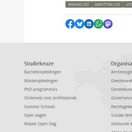
BINDING CO2
OMZETTING CO2
UIT
Delen op Facebook
Delen via Bluesky
Delen op LinkedI
Delen via Wh
Delen via
Studiekeuze
Organisa
Bacheloropleidingen
Archeologi
Masteropleidingen
Geesteswe
PhD-programma's
Geneeskun
Onderwijs voor professionals
Governance 
Summer Schools
Rechtsgele
Open dagen
Sociale We
Master Open Dag
Wiskunde 