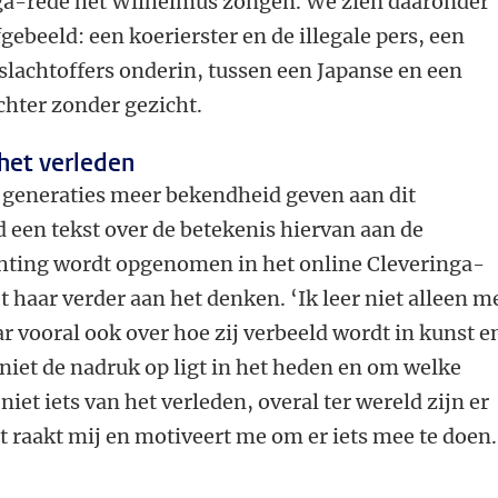
ga-rede het Wilhelmus zongen. We zien daaronder
afgebeeld: een koerierster en de illegale pers, een
 slachtoffers onderin, tussen een Japanse en een
echter zonder gezicht.
 het verleden
 generaties meer bekendheid geven aan dit
een tekst over de betekenis hiervan aan de
ichting wordt opgenomen in het online Cleveringa-
t haar verder aan het denken. ‘Ik leer niet alleen m
r vooral ook over hoe zij verbeeld wordt in kunst e
 niet de nadruk op ligt in het heden en om welke
niet iets van het verleden, overal ter wereld zijn er
 raakt mij en motiveert me om er iets mee te doen.