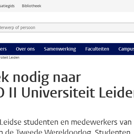
satiegids
Bibliotheek
derwerp of persoon en selecteer categorie
ers
Over ons
Samenwerking
Faculteiten
Campus
siteit Leiden
k nodig naar
 II Universiteit Leid
e Leidse studenten en medewerkers van
in de Tweede Wereldoorlog. Studenten