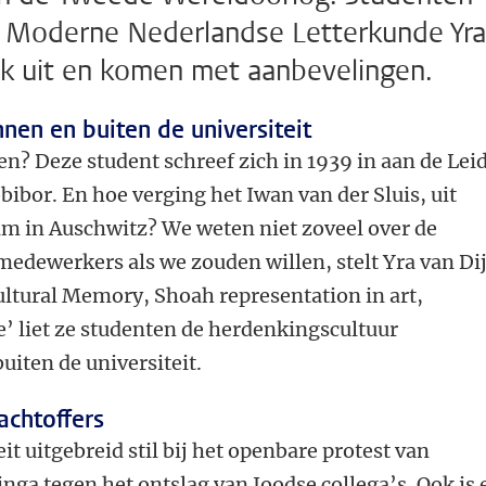
ar Moderne Nederlandse Letterkunde Yra
ek uit en komen met aanbevelingen.
nen en buiten de universiteit
? Deze student schreef zich in 1939 in aan de Lei
Sobibor. En hoe verging het Iwan van der Sluis, uit
am in Auschwitz? We weten niet zoveel over de
edewerkers als we zouden willen, stelt Yra van Dij
ultural Memory, Shoah representation in art,
’ liet ze studenten de herdenkingscultuur
iten de universiteit.
achtoffers
eit uitgebreid stil bij het openbare protest van
nga tegen het ontslag van Joodse collega’s. Ook is 