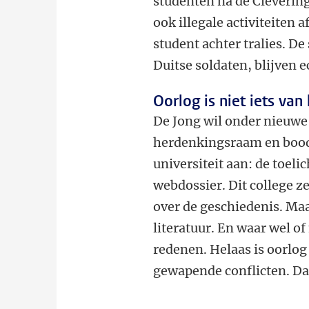
studenten na de Cleverin
ook illegale activiteiten 
student achter tralies. De
Duitse soldaten, blijven 
Oorlog is niet iets van
De Jong wil onder nieuwe
herdenkingsraam en bood 
universiteit aan: de toel
webdossier. Dit college ze
over de geschiedenis. Maa
literatuur. En waar wel of
redenen. Helaas is oorlog 
gewapende conflicten. Dat