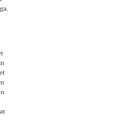
ga.
et
in
et
en
in
ar