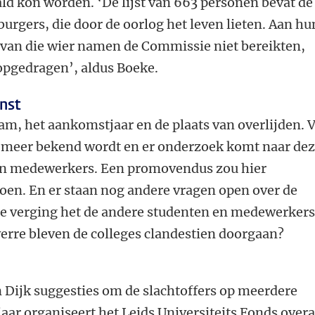
ald kon worden. ‘De lijst van 663 personen bevat de
rgers, die door de oorlog het leven lieten. Aan hu
 van die wier namen de Commissie niet bereikten,
opgedragen’, aldus Boeke.
nst
naam, het aankomstjaar en de plaats van overlijden. 
er meer bekend wordt en er onderzoek komt naar de
n medewerkers. Een promovendus zou hier
en. En er staan nog andere vragen open over de
e verging het de andere studenten en medewerker
verre bleven de colleges clandestien doorgaan?
 Dijk suggesties om de slachtoffers op meerdere
jaar organiseert het Leids Universiteits Fonds overa