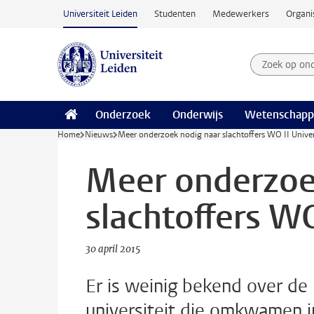
Ga naar hoofdinhoud
Universiteit Leiden
Studenten
Medewerkers
Organi
Zoek op on
Zoekterm
Onderzoek
Onderwijs
Wetenschapp
Home
Nieuws
Meer onderzoek nodig naar slachtoffers WO II Univer
Meer onderzoe
slachtoffers WO
30 april 2015
Er is weinig bekend over d
universiteit die omkwamen 