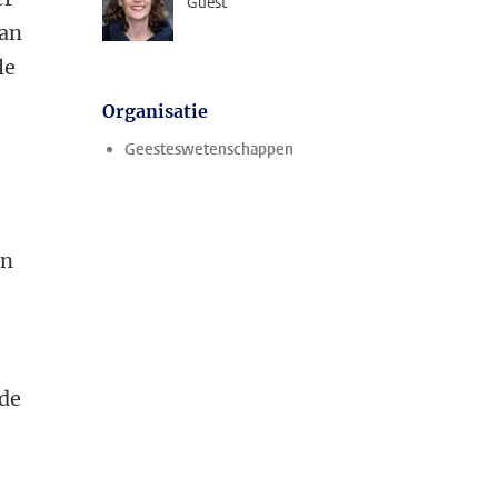
Guest
van
le
Organisatie
Geesteswetenschappen
in
 de