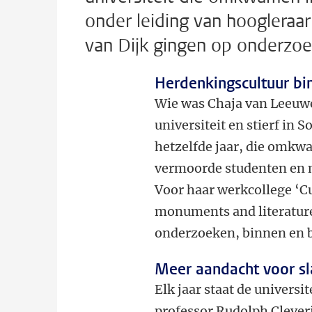
onder leiding van hooglera
van Dijk gingen op onderzo
Herdenkingscultuur bin
Wie was Chaja van Leeuwen
universiteit en stierf in 
hetzelfde jaar, die omkw
vermoorde studenten en m
Voor haar werkcollege ‘C
monuments and literature
onderzoeken, binnen en bu
Meer aandacht voor sl
Elk jaar staat de universit
professor Rudolph Cleveri