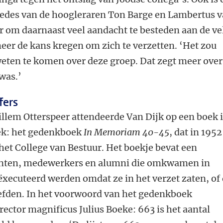
redes van de hoogleraren Ton Barge en Lambertus 
or om daarnaast veel aandacht te besteden aan de ve
 meer de kans kregen om zich te verzetten. ‘Het zou
weten te komen over deze groep. Dat zegt meer over
was.’
fers
illem Otterspeer attendeerde Van Dijk op een boek 
eek: het gedenkboek
In Memoriam 40-45
, dat in 1952
et College van Bestuur. Het boekje bevat een
enten, medewerkers en alumni die omkwamen in
xecuteerd werden omdat ze in het verzet zaten, of
eefden. In het voorwoord van het gedenkboek
ector magnificus Julius Boeke: 663 is het aantal