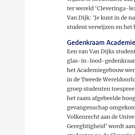
ter wereld ‘Cleveringa-l
Van Dijk: 'Je kunt in de
student verwijzen en het
Gedenkraam Academi
Een van Van Dijks studente
glas-in-lood-gedenkraam
het Academiegebouw werd 
in de Tweede Wereldoorlog
groep studenten toespree
het raam afgebeelde hoogl
gevangenschap omgekomen
Volkenrecht aan de Univer
Gereghtigheid’ wordt aan 