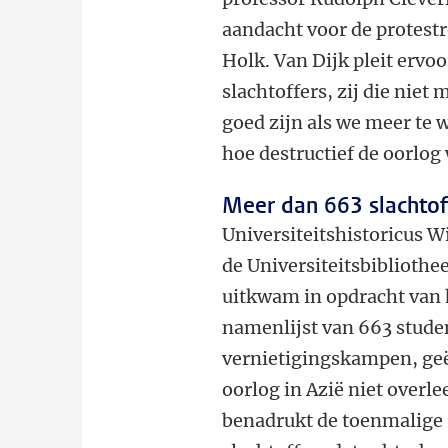
aandacht voor de protest
Holk. Van Dijk pleit ervo
slachtoffers, zij die niet
goed zijn als we meer te 
hoe destructief de oorlog 
Meer dan 663 slachtof
Universiteitshistoricus W
de Universiteitsbiblioth
uitkwam in opdracht van h
namenlijst van 663 stud
vernietigingskampen, geë
oorlog in Azië niet overl
benadrukt de toenmalige r