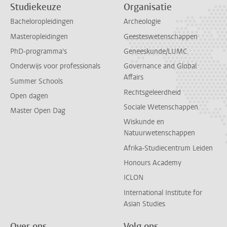
Studiekeuze
Organisatie
Bacheloropleidingen
Archeologie
Masteropleidingen
Geesteswetenschappen
PhD-programma's
Geneeskunde/LUMC
Onderwijs voor professionals
Governance and Global
Affairs
Summer Schools
Rechtsgeleerdheid
Open dagen
Sociale Wetenschappen
Master Open Dag
Wiskunde en
Natuurwetenschappen
Afrika-Studiecentrum Leiden
Honours Academy
ICLON
International Institute for
Asian Studies
Over ons
Volg ons