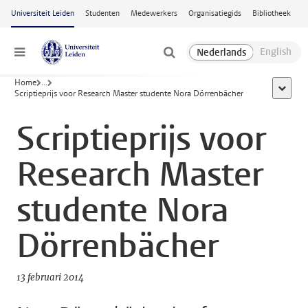
Ga naar hoofdinhoud
Universiteit Leiden
Studenten
Medewerkers
Organisatiegids
Bibliotheek
Menu
Home
...
toon all
Scriptieprijs voor Research Master studente Nora Dörrenbächer
Scriptieprijs voor
Research Master
studente Nora
Dörrenbächer
13 februari 2014