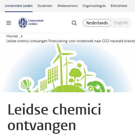
Ga naar hoofdinhoud
Universiteit Leiden
Studenten
Medewerkers
Organisatiegids
Bibliotheek
Menu
Home
...
Leidse chemici ontvangen financiering voor onderzoek naar CO2-neutrale brands
Leidse chemici
ontvangen