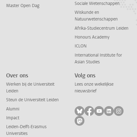
Sociale Wetenschappen
Master Open Dag
Wiskunde en
Natuurwetenschappen
Afrika-Studiecentrum Leiden
Honours Academy
ICLON
International Institute for
Asian Studies
Over ons
Volg ons
Werken bij de Universiteit
Lees onze wekelijkse
Leiden
nieuwsbrief
Steun de Universiteit Leiden
Alumni
Volg ons op bluesky
Volg ons op facebo
Volg ons op yo
Volg ons op
Volg on
Impact
Volg ons op mastodon
Leiden-Delft-Erasmus
Universities