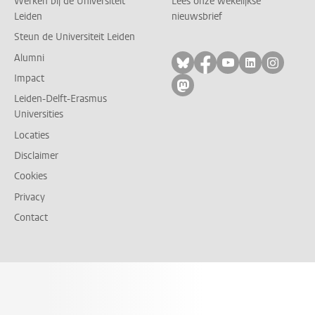
Werken bij de Universiteit
Lees onze wekelijkse
Leiden
nieuwsbrief
Steun de Universiteit Leiden
Alumni
Volg ons op bluesky
Volg ons op facebo
Volg ons op yo
Volg ons op
Volg on
Impact
Volg ons op mastodon
Leiden-Delft-Erasmus
Universities
Locaties
Disclaimer
Cookies
Privacy
Contact