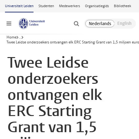
Ga naar hoofdinhoud
Universiteit Leiden
Studenten
Medewerkers
Organisatiegids
Bibliotheek
Menu
Home
...
Twee Leidse onderzoekers ontvangen elk ERC Starting Grant van 1,5 miljoen eur
Twee Leidse
onderzoekers
ontvangen elk
ERC Starting
Grant van 1,5