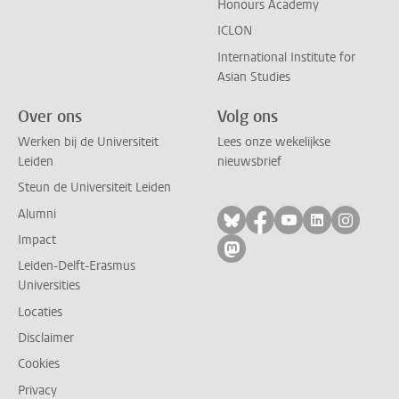
Honours Academy
ICLON
International Institute for
Asian Studies
Over ons
Volg ons
Werken bij de Universiteit
Lees onze wekelijkse
Leiden
nieuwsbrief
Steun de Universiteit Leiden
Alumni
Volg ons op bluesky
Volg ons op facebo
Volg ons op yo
Volg ons op
Volg on
Impact
Volg ons op mastodon
Leiden-Delft-Erasmus
Universities
Locaties
Disclaimer
Cookies
Privacy