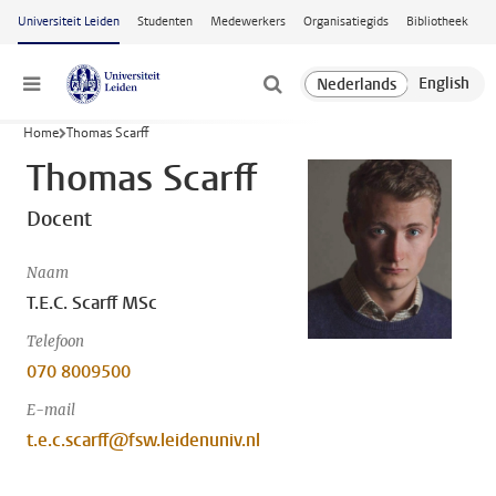
Ga naar hoofdinhoud
Universiteit Leiden
Studenten
Medewerkers
Organisatiegids
Bibliotheek
Menu
Home
Thomas Scarff
Thomas Scarff
Docent
Naam
T.E.C. Scarff MSc
Telefoon
070 8009500
E-mail
t.e.c.scarff@fsw.leidenuniv.nl