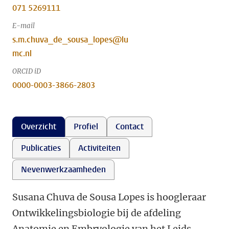
071 5269111
E-mail
s.m.chuva_de_sousa_lopes@lu
mc.nl
ORCID iD
0000-0003-3866-2803
Overzicht
Profiel
Contact
Publicaties
Activiteiten
Nevenwerkzaamheden
Susana Chuva de Sousa Lopes is hoogleraar
Ontwikkelingsbiologie bij de afdeling
Anatomie en Embryologie van het Leids