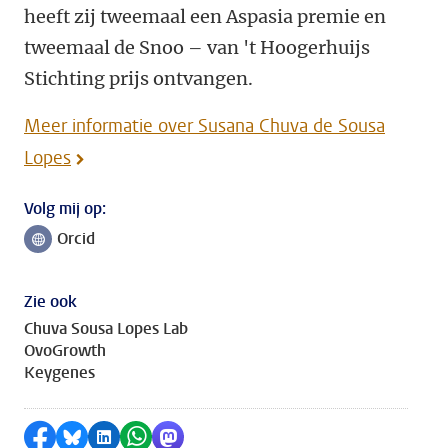
heeft zij tweemaal een Aspasia premie en
tweemaal de Snoo – van 't Hoogerhuijs
Stichting prijs ontvangen.
Meer informatie over Susana Chuva de Sousa
Lopes
Volg mij op:
Orcid
Volg ons op
Zie ook
Chuva Sousa Lopes Lab
OvoGrowth
Keygenes
Delen op Facebook
Delen via Bluesky
Delen op LinkedIn
Delen via WhatsApp
Delen via Mastodon