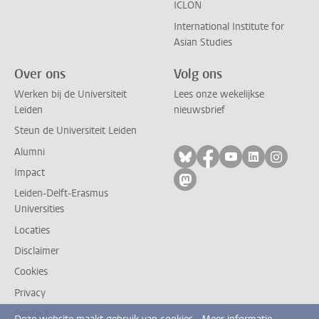
ICLON
International Institute for
Asian Studies
Over ons
Volg ons
Werken bij de Universiteit
Lees onze wekelijkse
Leiden
nieuwsbrief
Steun de Universiteit Leiden
Alumni
Volg ons op bluesky
Volg ons op facebo
Volg ons op yo
Volg ons op
Volg on
Impact
Volg ons op mastodon
Leiden-Delft-Erasmus
Universities
Locaties
Disclaimer
Cookies
Privacy
Contact