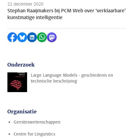
21 december 2020
Stephan Raaijmakers bij PCM Web over ‘verklaarbare’
kunstmatige intelligentie
Delen op Facebook
Delen via Bluesky
Delen op LinkedIn
Delen via WhatsApp
Delen via Mastodon
Onderzoek
Large Language Models - geschiedenis en
technische beschrijving
Organisatie
Geesteswetenschappen
Centre for Linguistics