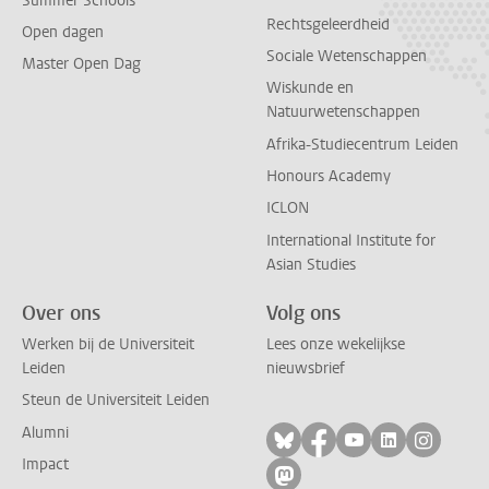
Summer Schools
Rechtsgeleerdheid
Open dagen
Sociale Wetenschappen
Master Open Dag
Wiskunde en
Natuurwetenschappen
Afrika-Studiecentrum Leiden
Honours Academy
ICLON
International Institute for
Asian Studies
Over ons
Volg ons
Werken bij de Universiteit
Lees onze wekelijkse
Leiden
nieuwsbrief
Steun de Universiteit Leiden
Alumni
Volg ons op bluesky
Volg ons op facebo
Volg ons op yo
Volg ons op
Volg on
Impact
Volg ons op mastodon