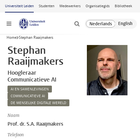
Ga naar hoofdinhoud
Universiteit Leiden
Studenten
Medewerkers
Organisatiegids
Bibliotheek
Menu
Home
Stephan Raaijmakers
Stephan
Raaijmakers
Hoogleraar
Communicatieve AI
AI EN SAMENLEVINGEN
COMMUNICATIEVE AI
DE MENSELIJKE DIGITALE WERELD
Naam
Prof. dr. S.A. Raaijmakers
Telefoon