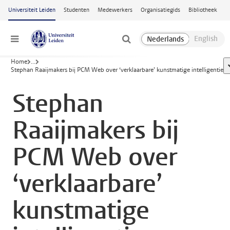
Ga naar hoofdinhoud
Universiteit Leiden
Studenten
Medewerkers
Organisatiegids
Bibliotheek
Menu
Home
...
Stephan Raaijmakers bij PCM Web over ‘verklaarbare’ kunstmatige intelligentie
Stephan
Raaijmakers bij
PCM Web over
‘verklaarbare’
kunstmatige