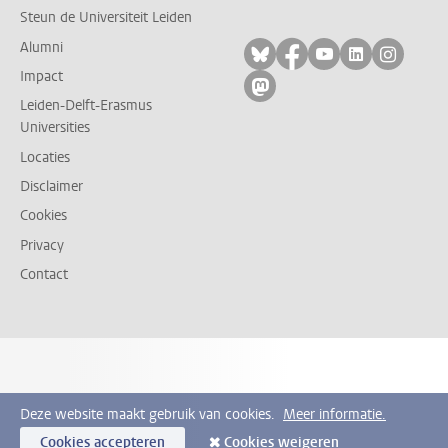
Steun de Universiteit Leiden
Alumni
Volg ons op bluesky
Volg ons op facebo
Volg ons op yo
Volg ons op
Volg on
Impact
Volg ons op mastodon
Leiden-Delft-Erasmus
Universities
Locaties
Disclaimer
Cookies
Privacy
Contact
Deze website maakt gebruik van cookies.
Meer informatie.
Cookies accepteren
Cookies weigeren