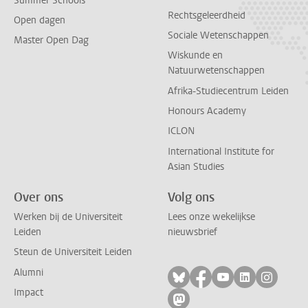
Summer Schools
Rechtsgeleerdheid
Open dagen
Sociale Wetenschappen
Master Open Dag
Wiskunde en
Natuurwetenschappen
Afrika-Studiecentrum Leiden
Honours Academy
ICLON
International Institute for
Asian Studies
Over ons
Volg ons
Werken bij de Universiteit
Lees onze wekelijkse
Leiden
nieuwsbrief
Steun de Universiteit Leiden
Alumni
Volg ons op bluesky
Volg ons op facebo
Volg ons op yo
Volg ons op
Volg on
Impact
Volg ons op mastodon