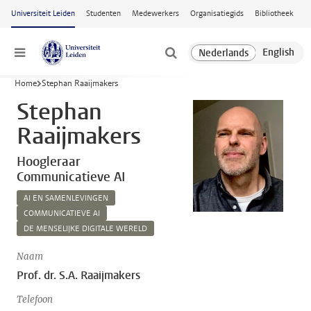
Ga naar hoofdinhoud
Universiteit Leiden
Studenten
Medewerkers
Organisatiegids
Bibliotheek
Menu
Home
Stephan Raaijmakers
Stephan
Raaijmakers
Hoogleraar
Communicatieve AI
AI EN SAMENLEVINGEN
COMMUNICATIEVE AI
DE MENSELIJKE DIGITALE WERELD
Naam
Prof. dr. S.A. Raaijmakers
Telefoon