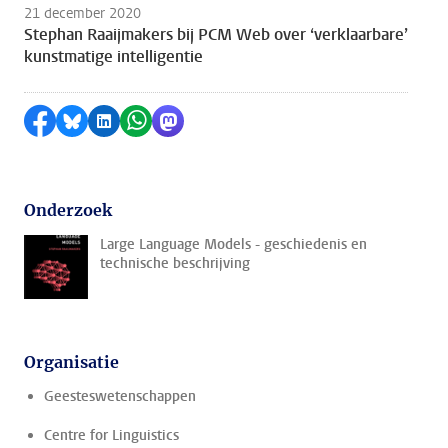
21 december 2020
Stephan Raaijmakers bij PCM Web over ‘verklaarbare’
kunstmatige intelligentie
Delen op Facebook
Delen via Bluesky
Delen op LinkedIn
Delen via WhatsApp
Delen via Mastodon
Onderzoek
Large Language Models - geschiedenis en
technische beschrijving
Organisatie
Geesteswetenschappen
Centre for Linguistics