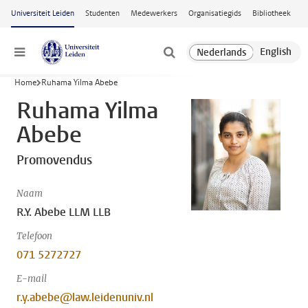
Ga naar hoofdinhoud
Universiteit Leiden
Studenten
Medewerkers
Organisatiegids
Bibliotheek
Menu
Home
Ruhama Yilma Abebe
Ruhama Yilma
Abebe
Promovendus
Naam
R.Y. Abebe LLM LLB
Telefoon
071 5272727
E-mail
r.y.abebe@law.leidenuniv.nl