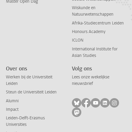
Master Open Dag
Wiskunde en
Natuurwetenschappen
Afrika-Studiecentrum Leiden
Honours Academy
ICLON
International Institute for
Asian Studies
Over ons
Volg ons
Werken bij de Universiteit
Lees onze wekelijkse
Leiden
nieuwsbrief
Steun de Universiteit Leiden
Alumni
Volg ons op bluesky
Volg ons op facebo
Volg ons op yo
Volg ons op
Volg on
Impact
Volg ons op mastodon
Leiden-Delft-Erasmus
Universities