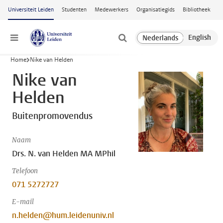
Ga naar hoofdinhoud
Universiteit Leiden
Studenten
Medewerkers
Organisatiegids
Bibliotheek
Menu
Home
Nike van Helden
Nike van
Helden
Buitenpromovendus
Naam
Drs. N. van Helden MA MPhil
Telefoon
071 5272727
E-mail
n.helden@hum.leidenuniv.nl