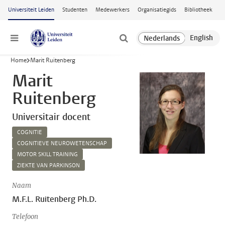
Ga naar hoofdinhoud
Universiteit Leiden
Studenten
Medewerkers
Organisatiegids
Bibliotheek
Menu
Home
Marit Ruitenberg
Marit
Ruitenberg
Universitair docent
COGNITIE
COGNITIEVE NEUROWETENSCHAP
MOTOR SKILL TRAINING
ZIEKTE VAN PARKINSON
Naam
M.F.L. Ruitenberg Ph.D.
Telefoon