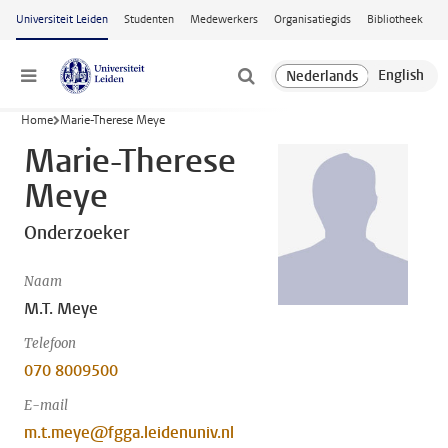
Ga naar hoofdinhoud
Universiteit Leiden
Studenten
Medewerkers
Organisatiegids
Bibliotheek
Menu
Home
Marie-Therese Meye
Marie-Therese
Meye
Onderzoeker
Naam
M.T. Meye
Telefoon
070 8009500
E-mail
m.t.meye@fgga.leidenuniv.nl