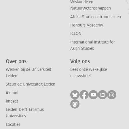
Wiskunde en
Natuurwetenschappen
Afrika-Studiecentrum Leiden
Honours Academy
ICLON
International Institute for
Asian Studies
Over ons
Volg ons
Werken bij de Universiteit
Lees onze wekelijkse
Leiden
nieuwsbrief
Steun de Universiteit Leiden
Alumni
Volg ons op bluesky
Volg ons op facebo
Volg ons op yo
Volg ons op
Volg on
Impact
Volg ons op mastodon
Leiden-Delft-Erasmus
Universities
Locaties