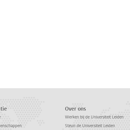
tie
Over ons
e
Werken bij de Universiteit Leiden
tenschappen
Steun de Universiteit Leiden