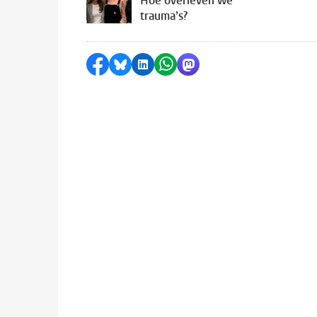
Hoe overleven we
trauma’s?
Delen op Facebook
Delen via Bluesky
Delen op LinkedIn
Delen via WhatsApp
Delen via Mastodon