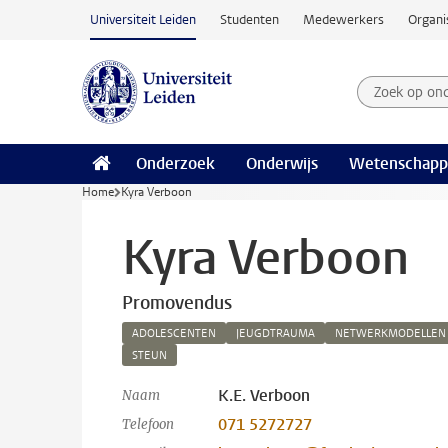
Ga naar hoofdinhoud
Universiteit Leiden
Studenten
Medewerkers
Organi
Zoek op on
Zoekterm
Onderzoek
Onderwijs
Wetenschapp
Home
Kyra Verboon
Kyra Verboon
Promovendus
ADOLESCENTEN
JEUGDTRAUMA
NETWERKMODELLEN
STEUN
K.E. Verboon
Naam
071 5272727
Telefoon