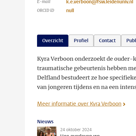
k.e.verboon@fsw.leidenuniv.nl
E-mail
null
ORCID iD
Overzicht
Profiel
Contact
Publ
Kyra Verboon onderzoekt de ouder-ki
traumatische gebeurtenis hebben m
Delfland bestudeert ze hoe specifi
van jongeren tijdens en na een inten
Meer informatie over Kyra Verboon
Nieuws
24 oktober 2024