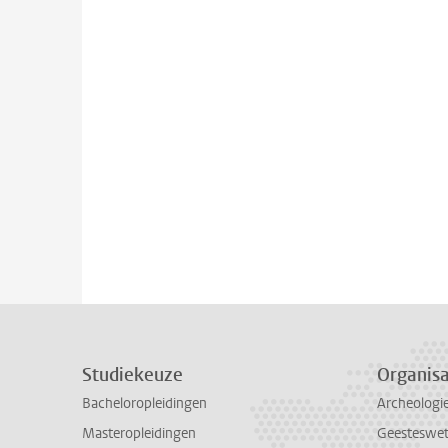
Studiekeuze
Organisa
Bacheloropleidingen
Archeologi
Masteropleidingen
Geesteswe