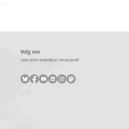
Volg ons
Lees onze wekelijkse nieuwsbrief
Volg ons op bluesky
Volg ons op facebook
Volg ons op youtube
Volg ons op linkedin
Volg ons op instagram
Volg ons op mastodon