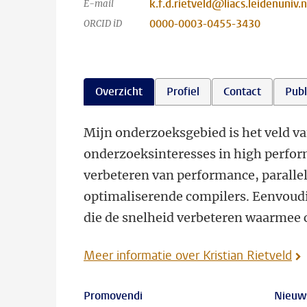
k.f.d.rietveld@liacs.leidenuniv.n
E-mail
0000-0003-0455-3430
ORCID iD
Overzicht
Profiel
Contact
Publ
Mijn onderzoeksgebied is het veld v
onderzoeksinteresses in high perfo
verbeteren van performance, parallel
optimaliserende compilers. Eenvoudig
die de snelheid verbeteren waarmee
Meer informatie over Kristian Rietveld
Promovendi
Nieuw