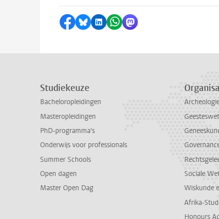
Delen op Facebook
Delen via Bluesky
Delen op LinkedIn
Delen via WhatsApp
Delen via Mastodon
Studiekeuze
Organisa
Bacheloropleidingen
Archeologi
Masteropleidingen
Geesteswe
PhD-programma's
Geneeskun
Onderwijs voor professionals
Governance 
Summer Schools
Rechtsgele
Open dagen
Sociale We
Master Open Dag
Wiskunde 
Afrika-Stu
Honours A