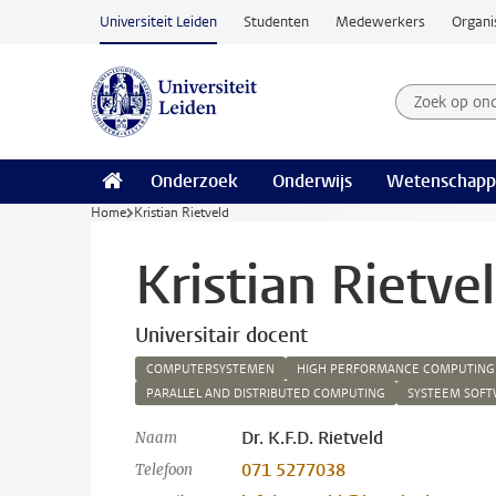
Ga naar hoofdinhoud
Universiteit Leiden
Studenten
Medewerkers
Organi
Zoek op on
Zoekterm
Onderzoek
Onderwijs
Wetenschapp
Home
Kristian Rietveld
Kristian Rietve
Universitair docent
COMPUTERSYSTEMEN
HIGH PERFORMANCE COMPUTING
PARALLEL AND DISTRIBUTED COMPUTING
SYSTEEM SOF
Dr. K.F.D. Rietveld
Naam
071 5277038
Telefoon