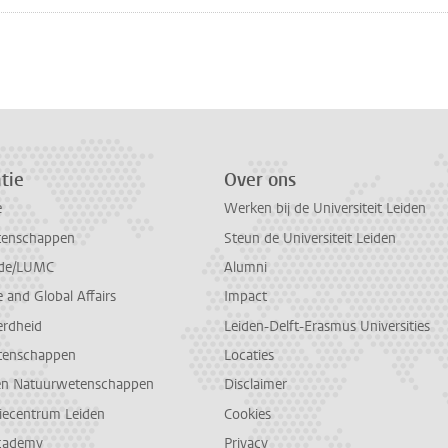
tie
Over ons
e
Werken bij de Universiteit Leiden
tenschappen
Steun de Universiteit Leiden
de/LUMC
Alumni
and Global Affairs
Impact
erdheid
Leiden-Delft-Erasmus Universities
tenschappen
Locaties
en Natuurwetenschappen
Disclaimer
diecentrum Leiden
Cookies
cademy
Privacy