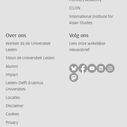
ICLON
International Institute for
Asian Studies
Over ons
Volg ons
Werken bij de Universiteit
Lees onze wekelijkse
Leiden
nieuwsbrief
Steun de Universiteit Leiden
Alumni
Volg ons op bluesky
Volg ons op facebo
Volg ons op yo
Volg ons op
Volg on
Impact
Volg ons op mastodon
Leiden-Delft-Erasmus
Universities
Locaties
Disclaimer
Cookies
Privacy