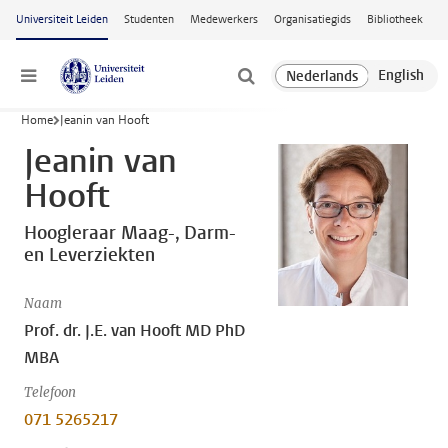
Ga naar hoofdinhoud
Universiteit Leiden
Studenten
Medewerkers
Organisatiegids
Bibliotheek
Menu
Home
Jeanin van Hooft
Jeanin van
Hooft
Hoogleraar Maag-, Darm-
en Leverziekten
Naam
Prof. dr. J.E. van Hooft MD PhD
MBA
Telefoon
071 5265217