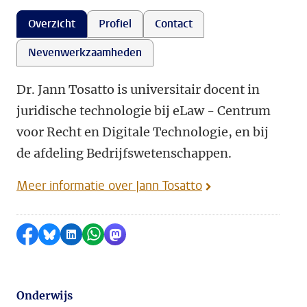
Overzicht
Profiel
Contact
Nevenwerkzaamheden
Dr. Jann Tosatto is universitair docent in
juridische technologie bij eLaw - Centrum
voor Recht en Digitale Technologie, en bij
de afdeling Bedrijfswetenschappen.
Meer informatie over Jann Tosatto
Delen op Facebook
Delen via Bluesky
Delen op LinkedIn
Delen via WhatsApp
Delen via Mastodon
Onderwijs