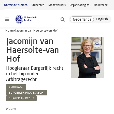
Ga naar hoofdinhoud
Universiteit Leiden
Studenten
Medewerkers
Organisatiegids
Bibliotheek
Menu
Home
Jacomijn van Haersolte-van Hof
Jacomijn van
open m
Haersolte-van
Hof
Hoogleraar Burgerlijk recht,
in het bijzonder
Arbitragerecht
ARBITRAGE
BURGERLIJK PROCESRECHT
BURGERLIJK RECHT
Naam