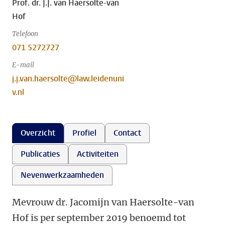
Prof. dr. J.J. van Haersolte-van
Hof
Telefoon
071 5272727
E-mail
j.j.van.haersolte@law.leidenuni
v.nl
Overzicht
Profiel
Contact
Publicaties
Activiteiten
Nevenwerkzaamheden
Mevrouw dr. Jacomijn van Haersolte-van
Hof is per september 2019 benoemd tot