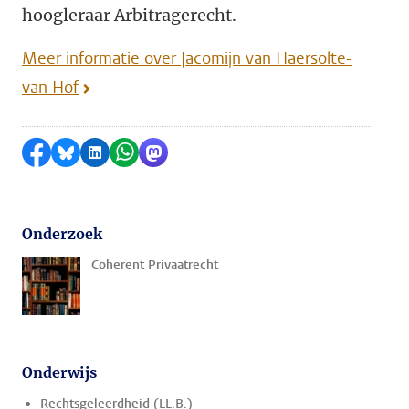
hoogleraar Arbitragerecht.
Meer informatie over Jacomijn van Haersolte-
van Hof
Delen op Facebook
Delen via Bluesky
Delen op LinkedIn
Delen via WhatsApp
Delen via Mastodon
Onderzoek
Coherent Privaatrecht
Onderwijs
Rechtsgeleerdheid (LL.B.)