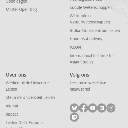
Open dagen
Sociale Wetenschappen
Master Open Dag
Wiskunde en
Natuurwetenschappen
Afrika-Studiecentrum Leiden
Honours Academy
ICLON
International Institute for
Asian Studies
Over ons
Volg ons
Werken bij de Universiteit
Lees onze wekelijkse
Leiden
nieuwsbrief
Steun de Universiteit Leiden
Alumni
Volg ons op bluesky
Volg ons op facebo
Volg ons op yo
Volg ons op
Volg on
Impact
Volg ons op mastodon
Leiden-Delft-Erasmus