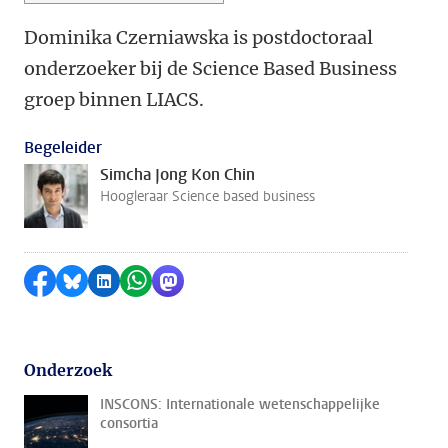
Dominika Czerniawska is postdoctoraal
onderzoeker bij de Science Based Business
groep binnen LIACS.
Begeleider
Simcha Jong Kon Chin
Hoogleraar Science based business
Delen op Facebook
Delen via Bluesky
Delen op LinkedIn
Delen via WhatsApp
Delen via Mastodon
Onderzoek
INSCONS: Internationale wetenschappelijke
consortia