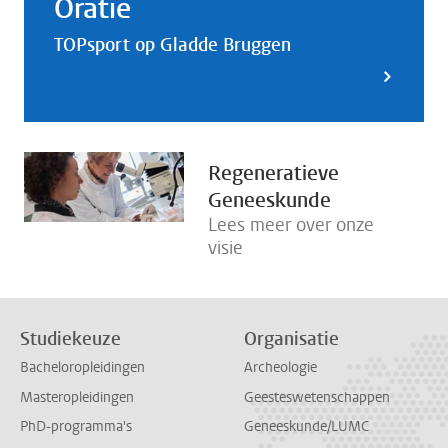
Oratie
TOPsport op Gladde Bruggen
Regeneratieve
Geneeskunde
Lees meer over onze
visie
Studiekeuze
Organisatie
Bacheloropleidingen
Archeologie
Masteropleidingen
Geesteswetenschappen
PhD-programma's
Geneeskunde/LUMC