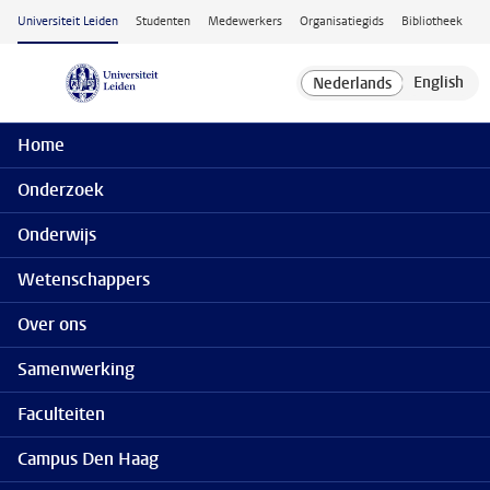
Ga naar hoofdinhoud
Universiteit Leiden
Studenten
Medewerkers
Organisatiegids
Bibliotheek
Home
Onderzoek
Onderwijs
Wetenschappers
Over ons
Samenwerking
Faculteiten
Campus Den Haag