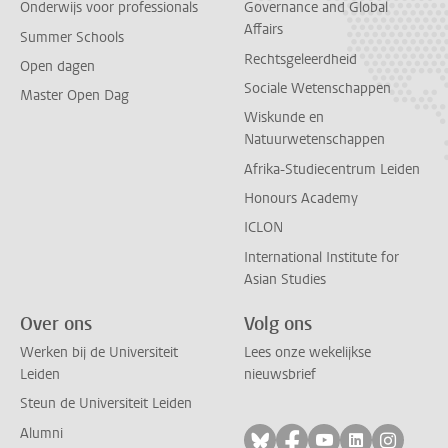
Onderwijs voor professionals
Governance and Global
Affairs
Summer Schools
Rechtsgeleerdheid
Open dagen
Sociale Wetenschappen
Master Open Dag
Wiskunde en
Natuurwetenschappen
Afrika-Studiecentrum Leiden
Honours Academy
ICLON
International Institute for
Asian Studies
Over ons
Volg ons
Werken bij de Universiteit
Lees onze wekelijkse
Leiden
nieuwsbrief
Steun de Universiteit Leiden
Alumni
Volg ons op bluesky
Volg ons op facebo
Volg ons op yo
Volg ons op
Volg on