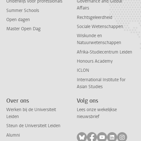
Onderwijs voor professionals
Governance and Global
Affairs
Summer Schools
Rechtsgeleerdheid
Open dagen
Sociale Wetenschappen
Master Open Dag
Wiskunde en
Natuurwetenschappen
Afrika-Studiecentrum Leiden
Honours Academy
ICLON
International Institute for
Asian Studies
Over ons
Volg ons
Werken bij de Universiteit
Lees onze wekelijkse
Leiden
nieuwsbrief
Steun de Universiteit Leiden
Alumni
Volg ons op bluesky
Volg ons op facebo
Volg ons op yo
Volg ons op
Volg on