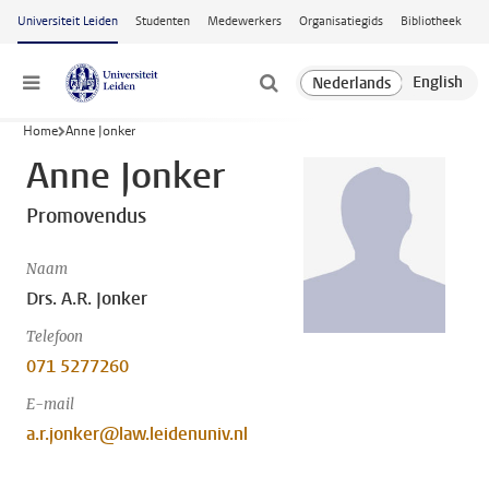
Ga naar hoofdinhoud
Universiteit Leiden
Studenten
Medewerkers
Organisatiegids
Bibliotheek
Menu
Home
Anne Jonker
Anne Jonker
Promovendus
Naam
Drs. A.R. Jonker
Telefoon
071 5277260
E-mail
a.r.jonker@law.leidenuniv.nl