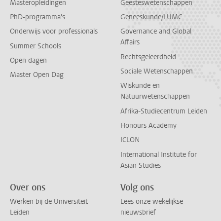
Masteropleidingen
Geesteswetenschappen
PhD-programma's
Geneeskunde/LUMC
Onderwijs voor professionals
Governance and Global
Affairs
Summer Schools
Rechtsgeleerdheid
Open dagen
Sociale Wetenschappen
Master Open Dag
Wiskunde en
Natuurwetenschappen
Afrika-Studiecentrum Leiden
Honours Academy
ICLON
International Institute for
Asian Studies
Over ons
Volg ons
Werken bij de Universiteit
Lees onze wekelijkse
Leiden
nieuwsbrief