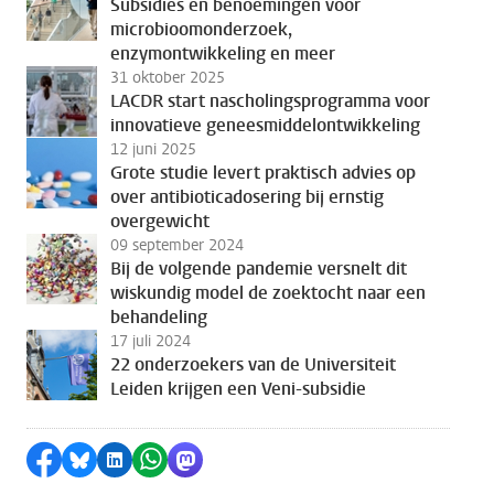
Subsidies en benoemingen voor
microbioomonderzoek,
enzymontwikkeling en meer
31 oktober 2025
LACDR start nascholingsprogramma voor
innovatieve geneesmiddelontwikkeling
12 juni 2025
Grote studie levert praktisch advies op
over antibioticadosering bij ernstig
overgewicht
09 september 2024
Bij de volgende pandemie versnelt dit
wiskundig model de zoektocht naar een
behandeling
17 juli 2024
22 onderzoekers van de Universiteit
Leiden krijgen een Veni-subsidie
Delen op Facebook
Delen via Bluesky
Delen op LinkedIn
Delen via WhatsApp
Delen via Mastodon