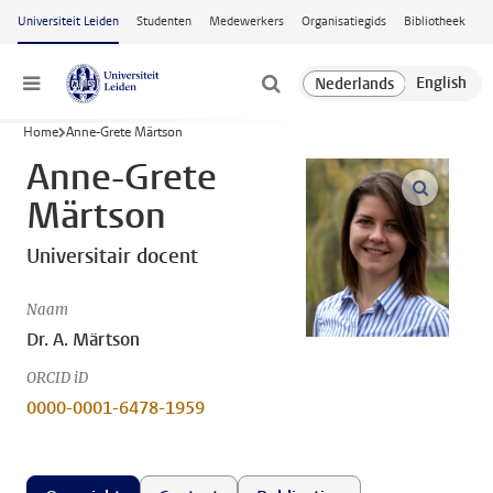
Ga naar hoofdinhoud
Universiteit Leiden
Studenten
Medewerkers
Organisatiegids
Bibliotheek
Menu
Home
Anne-Grete Märtson
Anne-Grete
open m
Märtson
Universitair docent
Naam
Dr. A. Märtson
ORCID iD
0000-0001-6478-1959