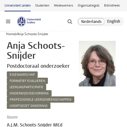
Ga naar hoofdinhoud
Universiteit Leiden
Studenten
Medewerkers
Organisatiegids
Bibliotheek
Menu
Home
Anja Schoots-Snijder
Anja Schoots-
Snijder
Postdoctoraal onderzoeker
EIGENAARSCHAP
FORMATIEF EVALUEREN
LEERLINGPARTICIPATIE
ONDERWIJSVISIEVORMING
PROFESSIONELE LEERGEMEENSCHAPPEN
VOORTGEZET ONDERWIJS
Naam
A.J.M. Schoots-Snijder MEd