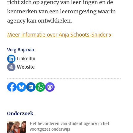
richt zich op agency van leerlingen en de
kenmerken van een leeromgeving waarin
agency kan ontwikkelen.
Meer informatie over Anja Schoots-Snijder
Volg Anja via
LinkedIn
Volg ons op
Website
Volg ons op
Delen op Facebook
Delen via Bluesky
Delen op LinkedIn
Delen via WhatsApp
Delen via Mastodon
Onderzoek
Het bevorderen van student agency in het
voortgezet onderwijs