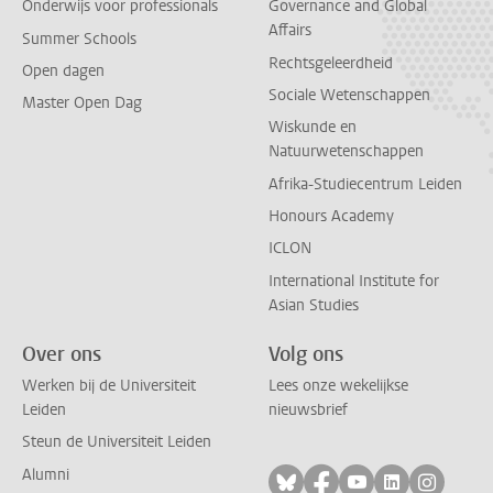
Onderwijs voor professionals
Governance and Global
Affairs
Summer Schools
Rechtsgeleerdheid
Open dagen
Sociale Wetenschappen
Master Open Dag
Wiskunde en
Natuurwetenschappen
Afrika-Studiecentrum Leiden
Honours Academy
ICLON
International Institute for
Asian Studies
Over ons
Volg ons
Werken bij de Universiteit
Lees onze wekelijkse
Leiden
nieuwsbrief
Steun de Universiteit Leiden
Alumni
Volg ons op bluesky
Volg ons op facebo
Volg ons op yo
Volg ons op
Volg on