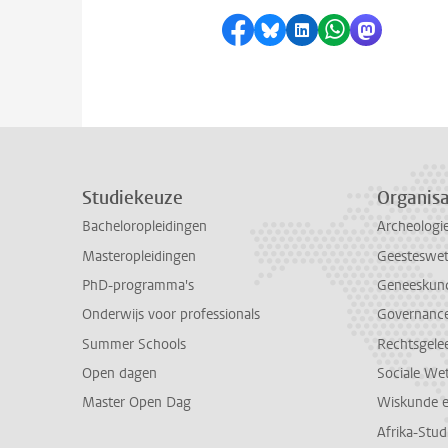
Delen op Facebook
Delen via Bluesky
Delen op LinkedI
Delen via Wh
Delen via
Studiekeuze
Organisa
Bacheloropleidingen
Archeologi
Masteropleidingen
Geesteswe
PhD-programma's
Geneeskun
Onderwijs voor professionals
Governance 
Summer Schools
Rechtsgele
Open dagen
Sociale We
Master Open Dag
Wiskunde 
Afrika-Stu