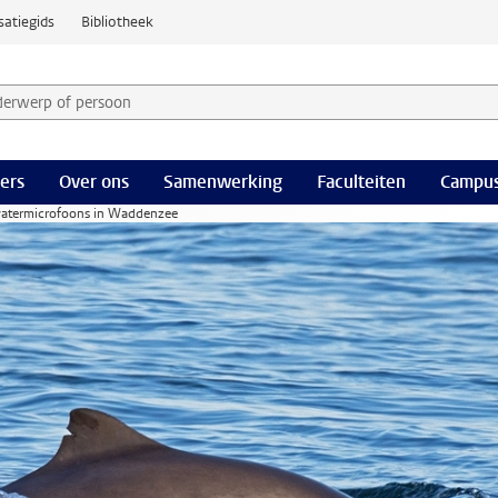
satiegids
Bibliotheek
derwerp of persoon en selecteer categorie
ers
Over ons
Samenwerking
Faculteiten
Campus
rwatermicrofoons in Waddenzee