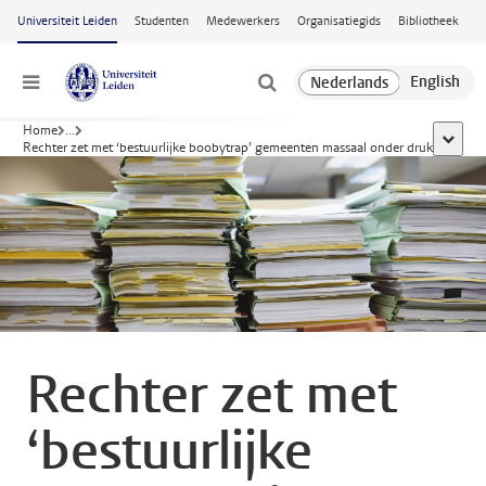
Ga naar hoofdinhoud
Universiteit Leiden
Studenten
Medewerkers
Organisatiegids
Bibliotheek
Menu
Home
...
toon al
Rechter zet met ‘bestuurlijke boobytrap’ gemeenten massaal onder druk
Rechter zet met
‘bestuurlijke