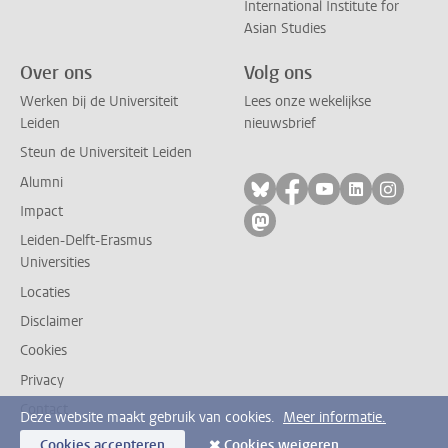
International Institute for
Asian Studies
Over ons
Volg ons
Werken bij de Universiteit
Lees onze wekelijkse
Leiden
nieuwsbrief
Steun de Universiteit Leiden
Alumni
Volg ons op bluesky
Volg ons op facebo
Volg ons op yo
Volg ons op
Volg on
Impact
Volg ons op mastodon
Leiden-Delft-Erasmus
Universities
Locaties
Disclaimer
Cookies
Privacy
Contact
Deze website maakt gebruik van cookies.
Meer informatie.
Cookies accepteren
Cookies weigeren