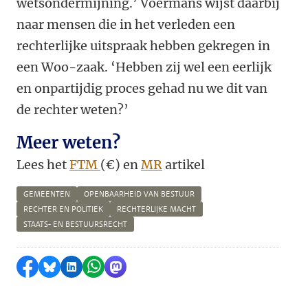
wetsondermijning.’ Voermans wijst daarbij
naar mensen die in het verleden een
rechterlijke uitspraak hebben gekregen in
een Woo-zaak. ‘Hebben zij wel een eerlijk
en onpartijdig proces gehad nu we dit van
de rechter weten?’
Meer weten?
Lees het
FTM
(€)
en
MR
artikel
GEMEENTEN
OPENBAARHEID VAN BESTUUR
RECHTER EN POLITIEK
RECHTERLIJKE MACHT
STAATS- EN BESTUURSRECHT
Delen op Facebook
Delen via Bluesky
Delen op LinkedIn
Delen via WhatsApp
Delen via Mastodon