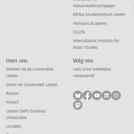
Natuurwetenschappen
Afrika-Studiecentrum Leiden
Honours Academy
ICLON
International Institute for
Asian Studies
Over ons
Volg ons
Werken bij de Universiteit
Lees onze wekelijkse
Leiden
nieuwsbrief
Steun de Universiteit Leiden
Alumni
Volg ons op bluesky
Volg ons op facebo
Volg ons op yo
Volg ons op
Volg on
Impact
Volg ons op mastodon
Leiden-Delft-Erasmus
Universities
Locaties