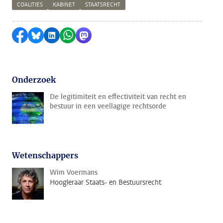
COALITIES
KABINET
STAATSRECHT
Delen op Facebook
Delen via Bluesky
Delen op LinkedIn
Delen via WhatsApp
Delen via Mastodon
Onderzoek
De legitimiteit en effectiviteit van recht en
bestuur in een veellagige rechtsorde
Wetenschappers
Wim Voermans
Hoogleraar Staats- en Bestuursrecht