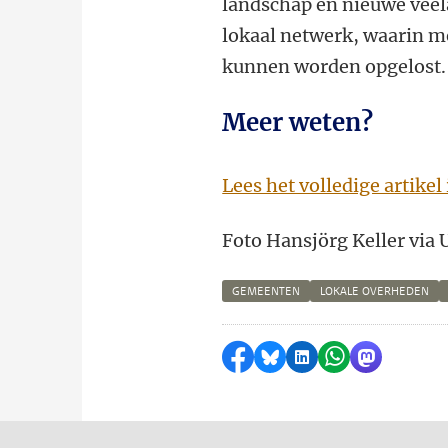
landschap en nieuwe veela
lokaal netwerk, waarin m
kunnen worden opgelost.
Meer weten?
Lees het volledige artike
Foto Hansjörg Keller via
GEMEENTEN
LOKALE OVERHEDEN
Delen op Facebook
Delen via Bluesky
Delen op LinkedI
Delen via Wh
Delen via