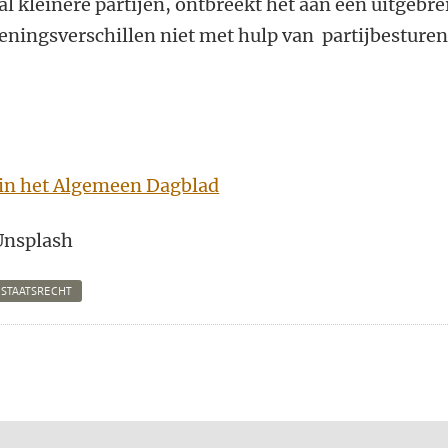
l kleinere partijen, ontbreekt het aan een uitgebre
eningsverschillen niet met hulp van partijbesture
l in het Algemeen Dagblad
 Unsplash
STAATSRECHT
n
atsApp
 Mastodon