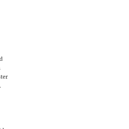
d
n
ter
.