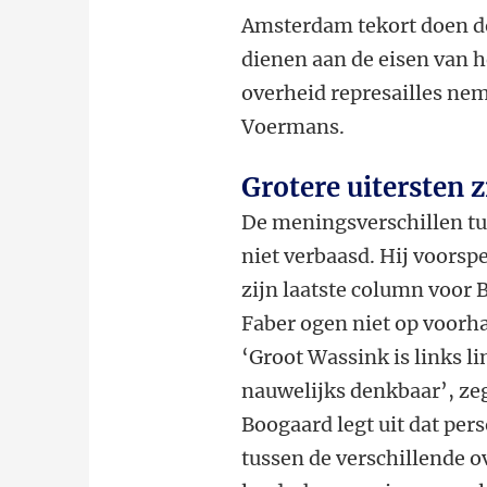
Amsterdam tekort doen do
dienen aan de eisen van h
overheid represailles nem
Voermans.
Grotere uitersten 
De
meningsverschillen
t
niet
verbaasd.
Hij
voorsp
zijn
laatste
column
voor
Faber ogen niet op voorha
‘Groot Wassink is links li
nauwelijks denkbaar’, ze
Boogaard legt uit dat per
tussen de verschillende o