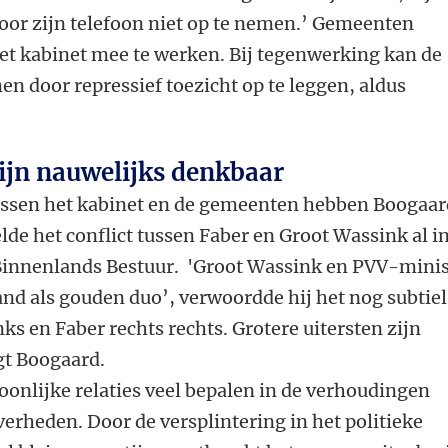
or zijn telefoon niet op te nemen.’ Gemeenten
et kabinet mee te werken. Bij tegenwerking kan de
en door repressief toezicht op te leggen, aldus
zijn nauwelijks denkbaar
ussen
het
kabinet
en
de
gemeenten
hebben
Boogaar
elde
het conflict tussen
Faber
en
Groot
Wassink al i
Binnenlands
Bestuur.
'Groot Wassink en PVV-minis
nd als gouden duo’, verwoordde hij het nog subtiel
nks en Faber rechts rechts. Grotere uitersten zijn
gt Boogaard.
soonlijke relaties veel bepalen in de verhoudingen
verheden. Door de versplintering in het politieke