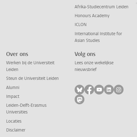
Afrika-Studiecentrum Leiden
Honours Academy
ICLON
International Institute for
Asian Studies
Over ons
Volg ons
Werken bij de Universiteit
Lees onze wekelijkse
Leiden
nieuwsbrief
Steun de Universiteit Leiden
Alumni
Volg ons op bluesky
Volg ons op facebo
Volg ons op yo
Volg ons op
Volg on
Impact
Volg ons op mastodon
Leiden-Delft-Erasmus
Universities
Locaties
Disclaimer