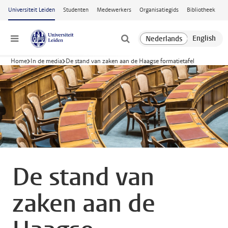
Ga naar hoofdinhoud
Universiteit Leiden
Studenten
Medewerkers
Organisatiegids
Bibliotheek
Menu
Home
In de media
De stand van zaken aan de Haagse formatietafel
De stand van
zaken aan de