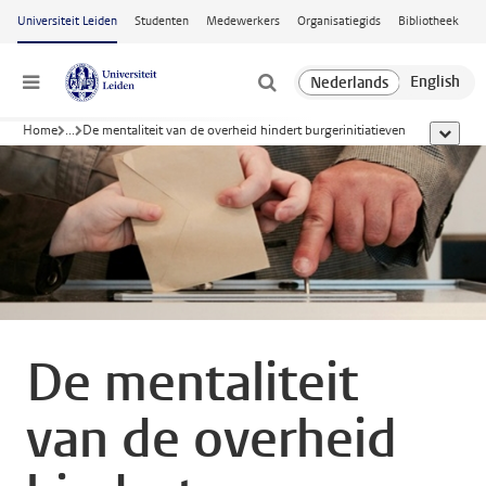
Ga naar hoofdinhoud
Universiteit Leiden
Studenten
Medewerkers
Organisatiegids
Bibliotheek
Menu
Home
...
De mentaliteit van de overheid hindert burgerinitiatieven
toon all
De mentaliteit
van de overheid