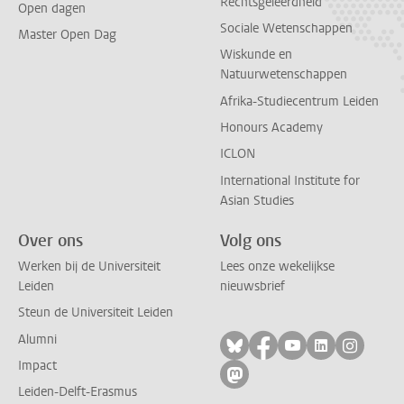
Rechtsgeleerdheid
Open dagen
Sociale Wetenschappen
Master Open Dag
Wiskunde en
Natuurwetenschappen
Afrika-Studiecentrum Leiden
Honours Academy
ICLON
International Institute for
Asian Studies
Over ons
Volg ons
Werken bij de Universiteit
Lees onze wekelijkse
Leiden
nieuwsbrief
Steun de Universiteit Leiden
Alumni
Volg ons op bluesky
Volg ons op facebo
Volg ons op yo
Volg ons op
Volg on
Impact
Volg ons op mastodon
Leiden-Delft-Erasmus