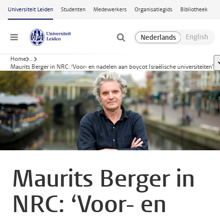
Ga naar hoofdinhoud
Universiteit Leiden
Studenten
Medewerkers
Organisatiegids
Bibliotheek
Menu
Home
...
Maurits Berger in NRC: ‘Voor- en nadelen aan boycot Israëlische universiteiten’
Maurits Berger in
NRC: ‘Voor- en