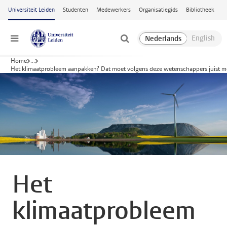
Ga naar hoofdinhoud
Universiteit Leiden
Studenten
Medewerkers
Organisatiegids
Bibliotheek
Menu
Home
...
Het klimaatprobleem aanpakken? Dat moet volgens deze wetenschappers juist mét
Het
klimaatprobleem