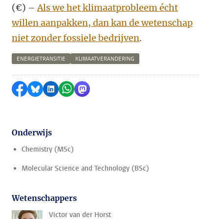
(€) –
Als we het klimaatprobleem écht
willen aanpakken, dan kan de wetenschap
niet zonder fossiele bedrijven
.
ENERGIETRANSITIE
KLIMAATVERANDERING
Delen op Facebook
Delen via Bluesky
Delen op LinkedIn
Delen via WhatsApp
Delen via Mastodon
Onderwijs
Chemistry (MSc)
Molecular Science and Technology (BSc)
Wetenschappers
Victor van der Horst