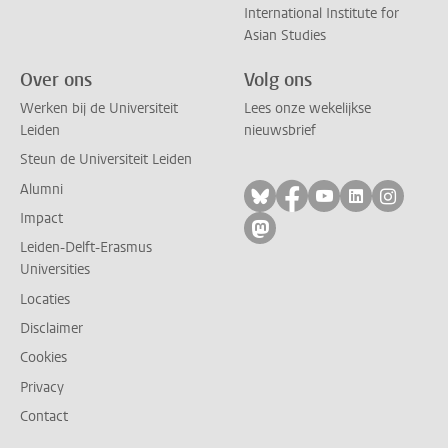
International Institute for
Asian Studies
Over ons
Volg ons
Werken bij de Universiteit
Lees onze wekelijkse
Leiden
nieuwsbrief
Steun de Universiteit Leiden
Alumni
Volg ons op bluesky
Volg ons op facebo
Volg ons op yo
Volg ons op
Volg on
Impact
Volg ons op mastodon
Leiden-Delft-Erasmus
Universities
Locaties
Disclaimer
Cookies
Privacy
Contact